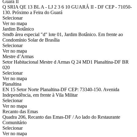
Guará II
Q SRIA QE 13 BL A - LJ 2 3 6 10 GUARÁ II - DF CEP - 71050-
130. Próximo a Feira do Guará
Selecionar
Ver no mapa
Jardim Botânico
Smdb área especial "d" lote 01, Jardim Botânico. Em frente ao
Condomínio Solar de Brasília
Selecionar
Ver no mapa
Mestre d’Armas
Setor Habitacional Mestre d Armas Q 24 MD1 Planaltina-DF BR
020
Selecionar
Ver no mapa
Planaltina
EN 15 Setor Norte Planaltina-DF CEP: 73340-150. Avenida
Independência, em frente à Vila Militar
Selecionar
Ver no mapa
Recanto das Emas
Quadra 206, Recanto das Emas-DF / Ao lado do Restaurante
Comunitário
Selecionar
Ver no mapa