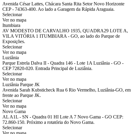
Avenida César Lattes, Chácara Santa Rita Setor Novo Horizonte
CEP - 74363-400. Ao lado a Garagem da Rápida Araguaia.
Selecionar
Ver no mapa
Itumbiara
AV MODESTO DE CARVALHO 1935, QUADRA29 LOTE A,
VILA VITÓRIA 1 ITUMBIARA - GO, ao lado do Parque de
Exposições.
Selecionar
Ver no mapa
Luziânia
Parque Estrela Dalva II - Quadra 146 - Lote 1A Luziânia - GO -
CEP 72820-020. Entrada Principal de Luziânia.
Selecionar
Ver no mapa
Luziânia Parque JK
Avenida Sarah Kubsticheck Rua 6 Rio Vermelho, Luziânia-GO, em
frente ao Parque JK.
Selecionar
Ver no mapa
Novo Gama
AL A1L - SN - Quadra 01 HI Lote A 7 Novo Gama - GO CEP:
72.860-150. Próximo a rotatória do Novo Gama.
Selecionar
Ver no mapa