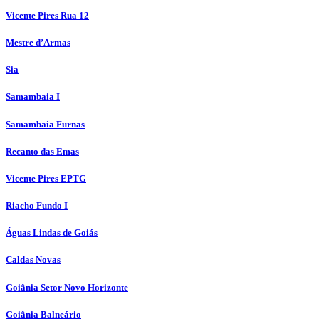
Vicente Pires Rua 12
Mestre d’Armas
Sia
Samambaia I
Samambaia Furnas
Recanto das Emas
Vicente Pires EPTG
Riacho Fundo I
Águas Lindas de Goiás
Caldas Novas
Goiânia Setor Novo Horizonte
Goiânia Balneário