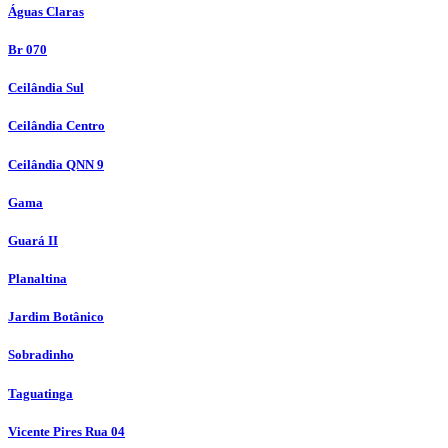
Águas Claras
Br 070
Ceilândia Sul
Ceilândia Centro
Ceilândia QNN 9
Gama
Guará II
Planaltina
Jardim Botânico
Sobradinho
Taguatinga
Vicente Pires Rua 04