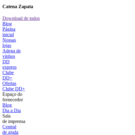
Catena Zapata
Download de todos
Blog
Página
inicial
Nossas
lojas
Adega de
vinhos
DD
express
Clube
DD+
Ofertas
Clube DD+
Espaço do
fornecedor
Blog
Dia a Dia
Sala
de imprensa
Central
de ajuda