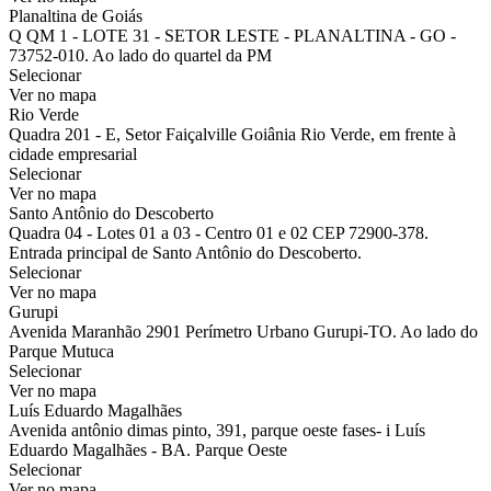
Planaltina de Goiás
Q QM 1 - LOTE 31 - SETOR LESTE - PLANALTINA - GO -
73752-010. Ao lado do quartel da PM
Selecionar
Ver no mapa
Rio Verde
Quadra 201 - E, Setor Faiçalville Goiânia Rio Verde, em frente à
cidade empresarial
Selecionar
Ver no mapa
Santo Antônio do Descoberto
Quadra 04 - Lotes 01 a 03 - Centro 01 e 02 CEP 72900-378.
Entrada principal de Santo Antônio do Descoberto.
Selecionar
Ver no mapa
Gurupi
Avenida Maranhão 2901 Perímetro Urbano Gurupi-TO. Ao lado do
Parque Mutuca
Selecionar
Ver no mapa
Luís Eduardo Magalhães
Avenida antônio dimas pinto, 391, parque oeste fases- i Luís
Eduardo Magalhães - BA. Parque Oeste
Selecionar
Ver no mapa