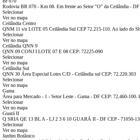
Br 070
Rodovia BR 070 - Km 08. Em frente ao Setor "O" da Ceilândia - DF 
Selecionar
Ver no mapa
Ceilândia Centro
QNM 11 s/n LOTE 05 Ceilândia Sul CEP 72.215-110. Ao lado do Sh
Selecionar
Ver no mapa
Ceilândia QNN 9
QNN 09 CONJ I LOTE 07 E 08 CEP: 72225-090
Selecionar
Ver no mapa
Ceilândia Sul
QNN 30 Área Especial Lotes C/D - Ceilândia sul CEP: 72.220.303
Selecionar
Ver no mapa
Gama
Área para Mercado - 1 - Setor Leste - Gama - DF CEP: 72.460-100. 
Selecionar
Ver no mapa
Guará II
Q SRIA QE 13 BL A - LJ 2 3 6 10 GUARÁ II - DF CEP - 71050-130
Selecionar
Ver no mapa
Jardim Botânico