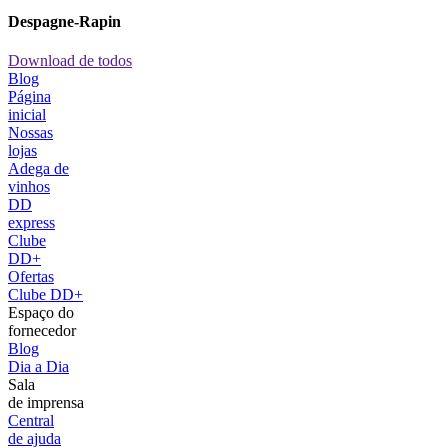
Despagne-Rapin
Download de todos
Blog
Página
inicial
Nossas
lojas
Adega de
vinhos
DD
express
Clube
DD+
Ofertas
Clube DD+
Espaço do
fornecedor
Blog
Dia a Dia
Sala
de imprensa
Central
de ajuda