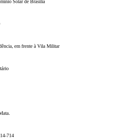
mínio Solar de Brasília
0
cia, em frente à Vila Militar
tário
Mata.
14-714