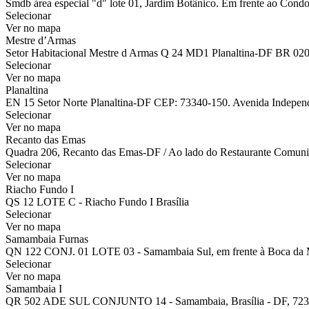
Smdb área especial "d" lote 01, Jardim Botânico. Em frente ao Condo
Selecionar
Ver no mapa
Mestre d’Armas
Setor Habitacional Mestre d Armas Q 24 MD1 Planaltina-DF BR 02
Selecionar
Ver no mapa
Planaltina
EN 15 Setor Norte Planaltina-DF CEP: 73340-150. Avenida Independên
Selecionar
Ver no mapa
Recanto das Emas
Quadra 206, Recanto das Emas-DF / Ao lado do Restaurante Comuni
Selecionar
Ver no mapa
Riacho Fundo I
QS 12 LOTE C - Riacho Fundo I Brasília
Selecionar
Ver no mapa
Samambaia Furnas
QN 122 CONJ. 01 LOTE 03 - Samambaia Sul, em frente à Boca da 
Selecionar
Ver no mapa
Samambaia I
QR 502 ADE SUL CONJUNTO 14 - Samambaia, Brasília - DF, 723