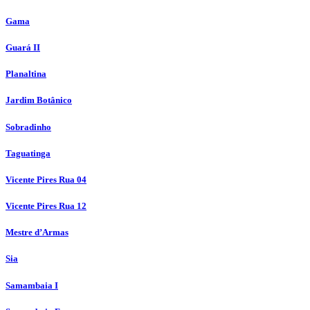
Gama
Guará II
Planaltina
Jardim Botânico
Sobradinho
Taguatinga
Vicente Pires Rua 04
Vicente Pires Rua 12
Mestre d’Armas
Sia
Samambaia I