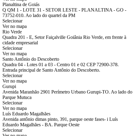
Planaltina de Goiás
Q QM 1 - LOTE 31 - SETOR LESTE - PLANALTINA - GO -
73752-010. Ao lado do quartel da PM
Selecionar
Ver no mapa
Rio Verde
Quadra 201 - E, Setor Faiçalville Goiânia Rio Verde, em frente à
cidade empresarial
Selecionar
Ver no mapa
Santo Antônio do Descoberto
Quadra 04 - Lotes 01 a 03 - Centro 01 e 02 CEP 72900-378.
Entrada principal de Santo Antônio do Descoberto.
Selecionar
Ver no mapa
Gurupi
Avenida Maranhão 2901 Perímetro Urbano Gurupi-TO. Ao lado do
Parque Mutuca
Selecionar
Ver no mapa
Luís Eduardo Magalhães
Avenida antônio dimas pinto, 391, parque oeste fases- i Luís
Eduardo Magalhães - BA. Parque Oeste
Selecionar
Ver no mapa