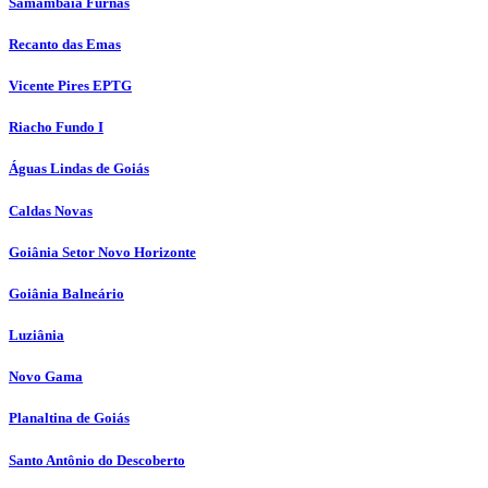
Samambaia Furnas
Recanto das Emas
Vicente Pires EPTG
Riacho Fundo I
Águas Lindas de Goiás
Caldas Novas
Goiânia Setor Novo Horizonte
Goiânia Balneário
Luziânia
Novo Gama
Planaltina de Goiás
Santo Antônio do Descoberto