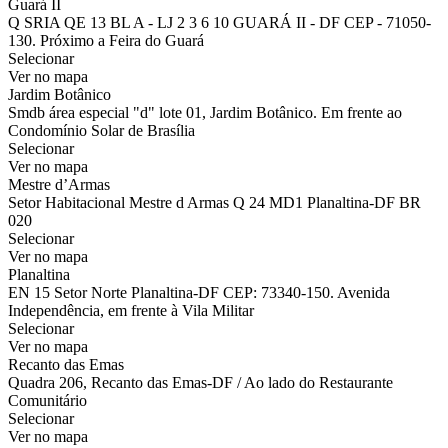
Guará II
Q SRIA QE 13 BL A - LJ 2 3 6 10 GUARÁ II - DF CEP - 71050-
130. Próximo a Feira do Guará
Selecionar
Ver no mapa
Jardim Botânico
Smdb área especial "d" lote 01, Jardim Botânico. Em frente ao
Condomínio Solar de Brasília
Selecionar
Ver no mapa
Mestre d’Armas
Setor Habitacional Mestre d Armas Q 24 MD1 Planaltina-DF BR
020
Selecionar
Ver no mapa
Planaltina
EN 15 Setor Norte Planaltina-DF CEP: 73340-150. Avenida
Independência, em frente à Vila Militar
Selecionar
Ver no mapa
Recanto das Emas
Quadra 206, Recanto das Emas-DF / Ao lado do Restaurante
Comunitário
Selecionar
Ver no mapa