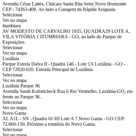
Avenida César Lattes, Chácara Santa Rita Setor Novo Horizonte
CEP - 74363-400. Ao lado a Garagem da Rápida Araguaia.
Selecionar
Ver no mapa
Itumbiara
AV MODESTO DE CARVALHO 1935, QUADRA29 LOTE A,
VILA VITÓRIA 1 ITUMBIARA - GO, ao lado do Parque de
Exposições.
Selecionar
Ver no mapa
Luziânia
Parque Estrela Dalva II - Quadra 146 - Lote 1A Luziânia - GO -
CEP 72820-020. Entrada Principal de Luziânia.
Selecionar
Ver no mapa
Luziânia Parque JK
Avenida Sarah Kubsticheck Rua 6 Rio Vermelho, Luziânia-GO, em
frente ao Parque JK.
Selecionar
Ver no mapa
Novo Gama
AL A1L - SN - Quadra 01 HI Lote A 7 Novo Gama - GO CEP:
72.860-150. Próximo a rotatória do Novo Gama.
Selecionar
Ver no mapa