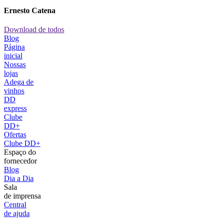
Ernesto Catena
Download de todos
Blog
Página
inicial
Nossas
lojas
Adega de
vinhos
DD
express
Clube
DD+
Ofertas
Clube DD+
Espaço do
fornecedor
Blog
Dia a Dia
Sala
de imprensa
Central
de ajuda