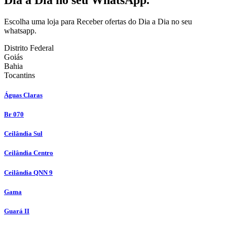
Escolha uma loja para Receber ofertas do Dia a Dia no seu
whatsapp.
Distrito Federal
Goiás
Bahia
Tocantins
Águas Claras
Br 070
Ceilândia Sul
Ceilândia Centro
Ceilândia QNN 9
Gama
Guará II