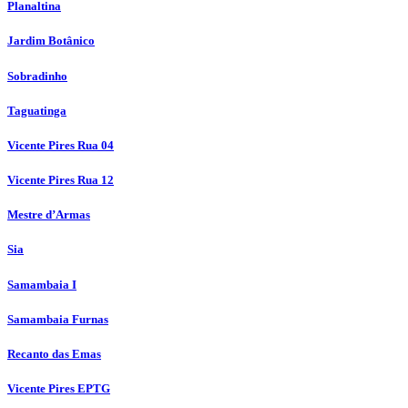
Planaltina
Jardim Botânico
Sobradinho
Taguatinga
Vicente Pires Rua 04
Vicente Pires Rua 12
Mestre d’Armas
Sia
Samambaia I
Samambaia Furnas
Recanto das Emas
Vicente Pires EPTG