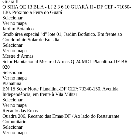
Guará II
Q SRIA QE 13 BL A - LJ 2 3 6 10 GUARÁ II - DF CEP - 71050-
130. Próximo a Feira do Guará
Selecionar
Ver no mapa
Jardim Botânico
Smdb área especial "d" lote 01, Jardim Botânico. Em frente ao
Condomínio Solar de Brasília
Selecionar
Ver no mapa
Mestre d’Armas
Setor Habitacional Mestre d Armas Q 24 MD1 Planaltina-DF BR
020
Selecionar
Ver no mapa
Planaltina
EN 15 Setor Norte Planaltina-DF CEP: 73340-150. Avenida
Independência, em frente à Vila Militar
Selecionar
Ver no mapa
Recanto das Emas
Quadra 206, Recanto das Emas-DF / Ao lado do Restaurante
Comunitário
Selecionar
Ver no mapa