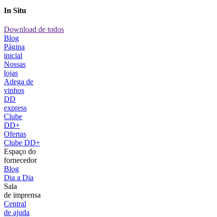
In Situ
Download de todos
Blog
Página
inicial
Nossas
lojas
Adega de
vinhos
DD
express
Clube
DD+
Ofertas
Clube DD+
Espaço do
fornecedor
Blog
Dia a Dia
Sala
de imprensa
Central
de ajuda