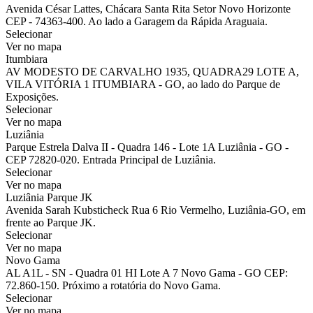
Avenida César Lattes, Chácara Santa Rita Setor Novo Horizonte
CEP - 74363-400. Ao lado a Garagem da Rápida Araguaia.
Selecionar
Ver no mapa
Itumbiara
AV MODESTO DE CARVALHO 1935, QUADRA29 LOTE A,
VILA VITÓRIA 1 ITUMBIARA - GO, ao lado do Parque de
Exposições.
Selecionar
Ver no mapa
Luziânia
Parque Estrela Dalva II - Quadra 146 - Lote 1A Luziânia - GO -
CEP 72820-020. Entrada Principal de Luziânia.
Selecionar
Ver no mapa
Luziânia Parque JK
Avenida Sarah Kubsticheck Rua 6 Rio Vermelho, Luziânia-GO, em
frente ao Parque JK.
Selecionar
Ver no mapa
Novo Gama
AL A1L - SN - Quadra 01 HI Lote A 7 Novo Gama - GO CEP:
72.860-150. Próximo a rotatória do Novo Gama.
Selecionar
Ver no mapa