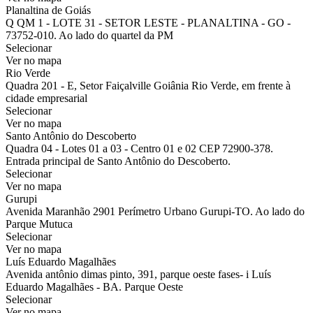
Planaltina de Goiás
Q QM 1 - LOTE 31 - SETOR LESTE - PLANALTINA - GO -
73752-010. Ao lado do quartel da PM
Selecionar
Ver no mapa
Rio Verde
Quadra 201 - E, Setor Faiçalville Goiânia Rio Verde, em frente à
cidade empresarial
Selecionar
Ver no mapa
Santo Antônio do Descoberto
Quadra 04 - Lotes 01 a 03 - Centro 01 e 02 CEP 72900-378.
Entrada principal de Santo Antônio do Descoberto.
Selecionar
Ver no mapa
Gurupi
Avenida Maranhão 2901 Perímetro Urbano Gurupi-TO. Ao lado do
Parque Mutuca
Selecionar
Ver no mapa
Luís Eduardo Magalhães
Avenida antônio dimas pinto, 391, parque oeste fases- i Luís
Eduardo Magalhães - BA. Parque Oeste
Selecionar
Ver no mapa