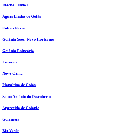
Riacho Fundo I
Águas Lindas de Goiás
Caldas Novas
Goiânia Setor Novo Horizonte
Goiânia Balneário
Luziânia
Novo Gama
Planaltina de Goiás
Santo Antônio do Descoberto
Aparecida de Goiânia
Goianésia
Rio Verde