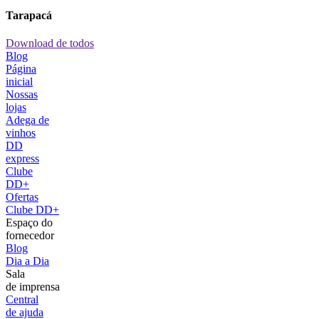
Tarapacá
Download de todos
Blog
Página
inicial
Nossas
lojas
Adega de
vinhos
DD
express
Clube
DD+
Ofertas
Clube DD+
Espaço do
fornecedor
Blog
Dia a Dia
Sala
de imprensa
Central
de ajuda