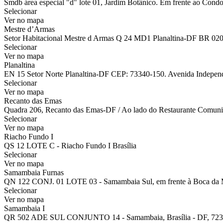
Smdb área especial "d" lote 01, Jardim Botânico. Em frente ao Condo
Selecionar
Ver no mapa
Mestre d’Armas
Setor Habitacional Mestre d Armas Q 24 MD1 Planaltina-DF BR 02
Selecionar
Ver no mapa
Planaltina
EN 15 Setor Norte Planaltina-DF CEP: 73340-150. Avenida Independên
Selecionar
Ver no mapa
Recanto das Emas
Quadra 206, Recanto das Emas-DF / Ao lado do Restaurante Comuni
Selecionar
Ver no mapa
Riacho Fundo I
QS 12 LOTE C - Riacho Fundo I Brasília
Selecionar
Ver no mapa
Samambaia Furnas
QN 122 CONJ. 01 LOTE 03 - Samambaia Sul, em frente à Boca da 
Selecionar
Ver no mapa
Samambaia I
QR 502 ADE SUL CONJUNTO 14 - Samambaia, Brasília - DF, 723