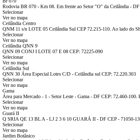
Br 070
Rodovia BR 070 - Km 08. Em frente ao Setor "O" da Ceilândia - DF 
Selecionar
Ver no mapa
Ceilândia Centro
QNM 11 s/n LOTE 05 Ceilândia Sul CEP 72.215-110. Ao lado do Sh
Selecionar
Ver no mapa
Ceilândia QNN 9
QNN 09 CONJ I LOTE 07 E 08 CEP: 72225-090
Selecionar
Ver no mapa
Ceilândia Sul
QNN 30 Área Especial Lotes C/D - Ceilândia sul CEP: 72.220.303
Selecionar
Ver no mapa
Gama
Área para Mercado - 1 - Setor Leste - Gama - DF CEP: 72.460-100. 
Selecionar
Ver no mapa
Guará II
Q SRIA QE 13 BL A - LJ 2 3 6 10 GUARÁ II - DF CEP - 71050-130
Selecionar
Ver no mapa
Jardim Botânico