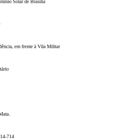
mínio Solar de Brasília
0
cia, em frente à Vila Militar
tário
Mata.
14-714