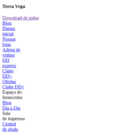
Terra Vega
Download de todos
Blog
Página
inicial
Nossas
lojas
Adega de
vinhos
DD
express
Clube
DD+
Ofertas
Clube DD+
Espaço do
fornecedor
Blog
Dia a Dia
Sala
de imprensa
Central
de ajuda