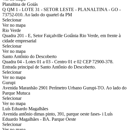
Planaltina de Goiás
Q QM 1 - LOTE 31 - SETOR LESTE - PLANALTINA - GO -
73752-010. Ao lado do quartel da PM
Selecionar
Ver no mapa
Rio Verde
Quadra 201 - E, Setor Faiçalville Goiânia Rio Verde, em frente à
cidade empresarial
Selecionar
Ver no mapa
Santo Antônio do Descoberto
Quadra 04 - Lotes 01 a 03 - Centro 01 e 02 CEP 72900-378.
Entrada principal de Santo Antônio do Descoberto.
Selecionar
Ver no mapa
Gurupi
Avenida Maranhão 2901 Perímetro Urbano Gurupi-TO. Ao lado do
Parque Mutuca
Selecionar
Ver no mapa
Luís Eduardo Magalhães
Avenida antônio dimas pinto, 391, parque oeste fases- i Luís
Eduardo Magalhães - BA. Parque Oeste
Selecionar
Ver no mapa