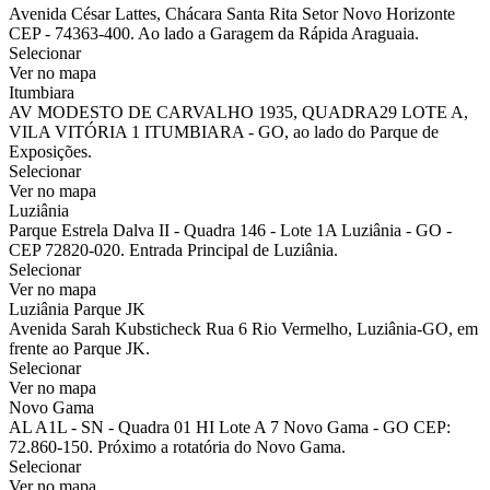
Avenida César Lattes, Chácara Santa Rita Setor Novo Horizonte
CEP - 74363-400. Ao lado a Garagem da Rápida Araguaia.
Selecionar
Ver no mapa
Itumbiara
AV MODESTO DE CARVALHO 1935, QUADRA29 LOTE A,
VILA VITÓRIA 1 ITUMBIARA - GO, ao lado do Parque de
Exposições.
Selecionar
Ver no mapa
Luziânia
Parque Estrela Dalva II - Quadra 146 - Lote 1A Luziânia - GO -
CEP 72820-020. Entrada Principal de Luziânia.
Selecionar
Ver no mapa
Luziânia Parque JK
Avenida Sarah Kubsticheck Rua 6 Rio Vermelho, Luziânia-GO, em
frente ao Parque JK.
Selecionar
Ver no mapa
Novo Gama
AL A1L - SN - Quadra 01 HI Lote A 7 Novo Gama - GO CEP:
72.860-150. Próximo a rotatória do Novo Gama.
Selecionar
Ver no mapa