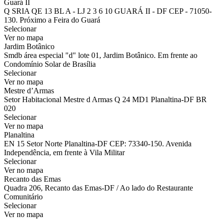
Guará II
Q SRIA QE 13 BL A - LJ 2 3 6 10 GUARÁ II - DF CEP - 71050-
130. Próximo a Feira do Guará
Selecionar
Ver no mapa
Jardim Botânico
Smdb área especial "d" lote 01, Jardim Botânico. Em frente ao
Condomínio Solar de Brasília
Selecionar
Ver no mapa
Mestre d’Armas
Setor Habitacional Mestre d Armas Q 24 MD1 Planaltina-DF BR
020
Selecionar
Ver no mapa
Planaltina
EN 15 Setor Norte Planaltina-DF CEP: 73340-150. Avenida
Independência, em frente à Vila Militar
Selecionar
Ver no mapa
Recanto das Emas
Quadra 206, Recanto das Emas-DF / Ao lado do Restaurante
Comunitário
Selecionar
Ver no mapa