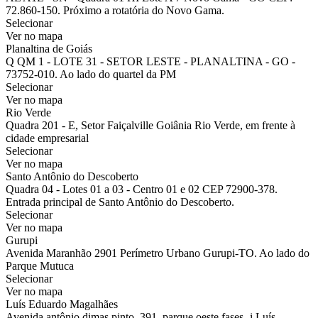
72.860-150. Próximo a rotatória do Novo Gama.
Selecionar
Ver no mapa
Planaltina de Goiás
Q QM 1 - LOTE 31 - SETOR LESTE - PLANALTINA - GO -
73752-010. Ao lado do quartel da PM
Selecionar
Ver no mapa
Rio Verde
Quadra 201 - E, Setor Faiçalville Goiânia Rio Verde, em frente à
cidade empresarial
Selecionar
Ver no mapa
Santo Antônio do Descoberto
Quadra 04 - Lotes 01 a 03 - Centro 01 e 02 CEP 72900-378.
Entrada principal de Santo Antônio do Descoberto.
Selecionar
Ver no mapa
Gurupi
Avenida Maranhão 2901 Perímetro Urbano Gurupi-TO. Ao lado do
Parque Mutuca
Selecionar
Ver no mapa
Luís Eduardo Magalhães
Avenida antônio dimas pinto, 391, parque oeste fases- i Luís