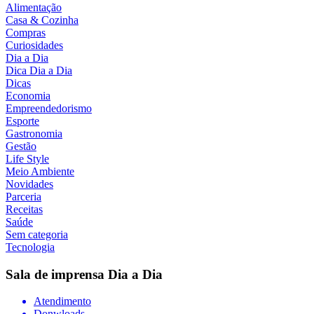
Alimentação
Casa & Cozinha
Compras
Curiosidades
Dia a Dia
Dica Dia a Dia
Dicas
Economia
Empreendedorismo
Esporte
Gastronomia
Gestão
Life Style
Meio Ambiente
Novidades
Parceria
Receitas
Saúde
Sem categoria
Tecnologia
Sala de imprensa
Dia a Dia
Atendimento
Donwloads