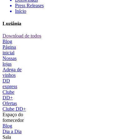
Press Releases
Início
Luziânia
Download de todos
Blog
Página
inicial
Nossas
lojas
Adega de
vinhos
DD
express
Clube
DD+
Ofertas
Clube DD+
Espaço do
fornecedor
Blog
Dia a Dia
Sala