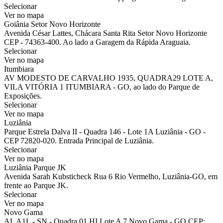
Selecionar
Ver no mapa
Goiânia Setor Novo Horizonte
Avenida César Lattes, Chácara Santa Rita Setor Novo Horizonte
CEP - 74363-400. Ao lado a Garagem da Rápida Araguaia.
Selecionar
Ver no mapa
Itumbiara
AV MODESTO DE CARVALHO 1935, QUADRA29 LOTE A,
VILA VITÓRIA 1 ITUMBIARA - GO, ao lado do Parque de
Exposições.
Selecionar
Ver no mapa
Luziânia
Parque Estrela Dalva II - Quadra 146 - Lote 1A Luziânia - GO -
CEP 72820-020. Entrada Principal de Luziânia.
Selecionar
Ver no mapa
Luziânia Parque JK
Avenida Sarah Kubsticheck Rua 6 Rio Vermelho, Luziânia-GO, em
frente ao Parque JK.
Selecionar
Ver no mapa
Novo Gama
AL A1L - SN - Quadra 01 HI Lote A 7 Novo Gama - GO CEP: