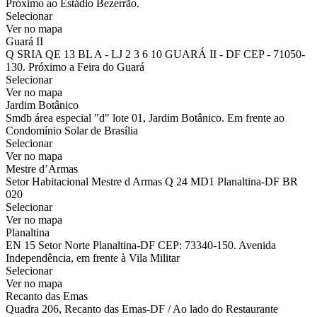
Próximo ao Estádio Bezerrão.
Selecionar
Ver no mapa
Guará II
Q SRIA QE 13 BL A - LJ 2 3 6 10 GUARÁ II - DF CEP - 71050-
130. Próximo a Feira do Guará
Selecionar
Ver no mapa
Jardim Botânico
Smdb área especial "d" lote 01, Jardim Botânico. Em frente ao
Condomínio Solar de Brasília
Selecionar
Ver no mapa
Mestre d’Armas
Setor Habitacional Mestre d Armas Q 24 MD1 Planaltina-DF BR
020
Selecionar
Ver no mapa
Planaltina
EN 15 Setor Norte Planaltina-DF CEP: 73340-150. Avenida
Independência, em frente à Vila Militar
Selecionar
Ver no mapa
Recanto das Emas
Quadra 206, Recanto das Emas-DF / Ao lado do Restaurante