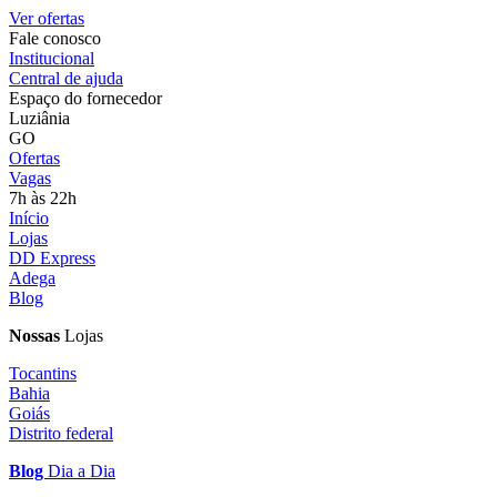
Ver ofertas
Fale conosco
Institucional
Central de ajuda
Espaço do fornecedor
Luziânia
GO
Ofertas
Vagas
7h às 22h
Início
Lojas
DD Express
Adega
Blog
Nossas
Lojas
Tocantins
Bahia
Goiás
Distrito federal
Blog
Dia a Dia