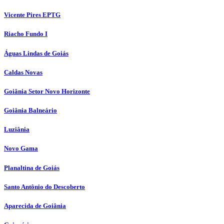
Vicente Pires EPTG
Riacho Fundo I
Águas Lindas de Goiás
Caldas Novas
Goiânia Setor Novo Horizonte
Goiânia Balneário
Luziânia
Novo Gama
Planaltina de Goiás
Santo Antônio do Descoberto
Aparecida de Goiânia