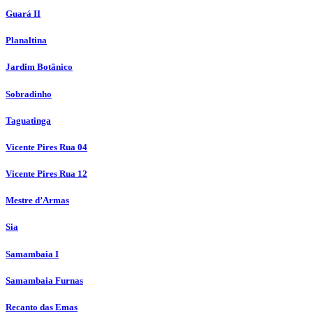
Guará II
Planaltina
Jardim Botânico
Sobradinho
Taguatinga
Vicente Pires Rua 04
Vicente Pires Rua 12
Mestre d’Armas
Sia
Samambaia I
Samambaia Furnas
Recanto das Emas