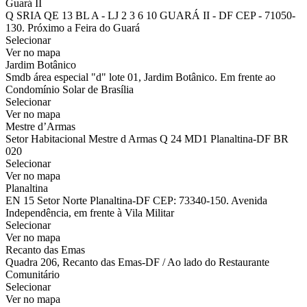
Guará II
Q SRIA QE 13 BL A - LJ 2 3 6 10 GUARÁ II - DF CEP - 71050-
130. Próximo a Feira do Guará
Selecionar
Ver no mapa
Jardim Botânico
Smdb área especial "d" lote 01, Jardim Botânico. Em frente ao
Condomínio Solar de Brasília
Selecionar
Ver no mapa
Mestre d’Armas
Setor Habitacional Mestre d Armas Q 24 MD1 Planaltina-DF BR
020
Selecionar
Ver no mapa
Planaltina
EN 15 Setor Norte Planaltina-DF CEP: 73340-150. Avenida
Independência, em frente à Vila Militar
Selecionar
Ver no mapa
Recanto das Emas
Quadra 206, Recanto das Emas-DF / Ao lado do Restaurante
Comunitário
Selecionar
Ver no mapa