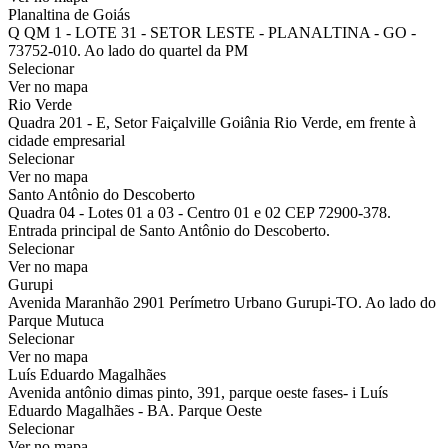
Planaltina de Goiás
Q QM 1 - LOTE 31 - SETOR LESTE - PLANALTINA - GO -
73752-010. Ao lado do quartel da PM
Selecionar
Ver no mapa
Rio Verde
Quadra 201 - E, Setor Faiçalville Goiânia Rio Verde, em frente à
cidade empresarial
Selecionar
Ver no mapa
Santo Antônio do Descoberto
Quadra 04 - Lotes 01 a 03 - Centro 01 e 02 CEP 72900-378.
Entrada principal de Santo Antônio do Descoberto.
Selecionar
Ver no mapa
Gurupi
Avenida Maranhão 2901 Perímetro Urbano Gurupi-TO. Ao lado do
Parque Mutuca
Selecionar
Ver no mapa
Luís Eduardo Magalhães
Avenida antônio dimas pinto, 391, parque oeste fases- i Luís
Eduardo Magalhães - BA. Parque Oeste
Selecionar
Ver no mapa