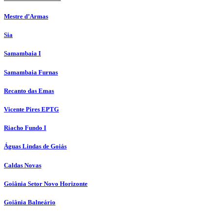
Mestre d’Armas
Sia
Samambaia I
Samambaia Furnas
Recanto das Emas
Vicente Pires EPTG
Riacho Fundo I
Águas Lindas de Goiás
Caldas Novas
Goiânia Setor Novo Horizonte
Goiânia Balneário