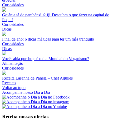
especial!
Curiosidades
Goiânia tá de parabéns! 🎉🎊 Descubra o que fazer na capital do
Pequi!
Curiosidades
Dicas
Final de ano: 6 dicas mágicas para ter um mês tranquilo
Curiosidades
Dicas
Você sabia que hoje é o dia Mundial do Veganismo?
Alimentação
Curiosidades
Receita Lasanha de Panela – Chef Aquiles
Receitas
Voltar ao topo
Acompanhe nosso Dia a Dia
Receba nossas ofertas