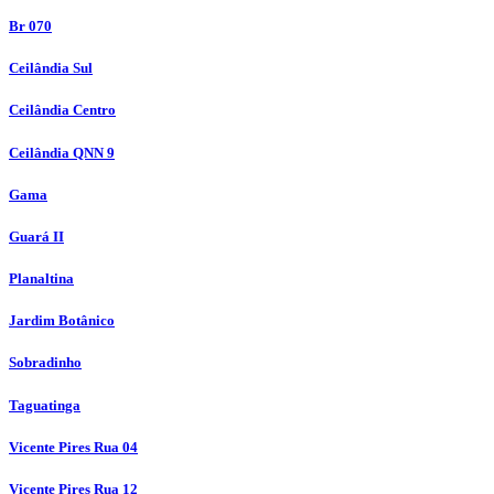
Br 070
Ceilândia Sul
Ceilândia Centro
Ceilândia QNN 9
Gama
Guará II
Planaltina
Jardim Botânico
Sobradinho
Taguatinga
Vicente Pires Rua 04
Vicente Pires Rua 12