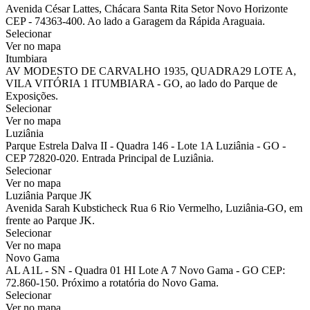
Avenida César Lattes, Chácara Santa Rita Setor Novo Horizonte
CEP - 74363-400. Ao lado a Garagem da Rápida Araguaia.
Selecionar
Ver no mapa
Itumbiara
AV MODESTO DE CARVALHO 1935, QUADRA29 LOTE A,
VILA VITÓRIA 1 ITUMBIARA - GO, ao lado do Parque de
Exposições.
Selecionar
Ver no mapa
Luziânia
Parque Estrela Dalva II - Quadra 146 - Lote 1A Luziânia - GO -
CEP 72820-020. Entrada Principal de Luziânia.
Selecionar
Ver no mapa
Luziânia Parque JK
Avenida Sarah Kubsticheck Rua 6 Rio Vermelho, Luziânia-GO, em
frente ao Parque JK.
Selecionar
Ver no mapa
Novo Gama
AL A1L - SN - Quadra 01 HI Lote A 7 Novo Gama - GO CEP:
72.860-150. Próximo a rotatória do Novo Gama.
Selecionar
Ver no mapa