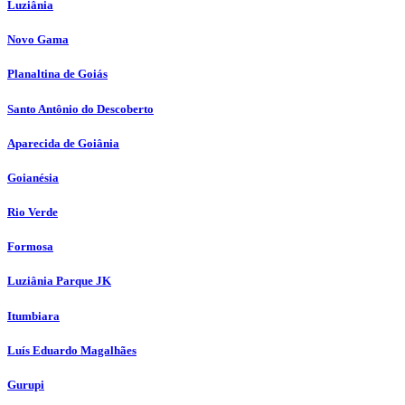
Luziânia
Novo Gama
Planaltina de Goiás
Santo Antônio do Descoberto
Aparecida de Goiânia
Goianésia
Rio Verde
Formosa
Luziânia Parque JK
Itumbiara
Luís Eduardo Magalhães
Gurupi