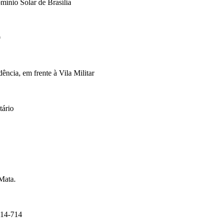
mínio Solar de Brasília
0
cia, em frente à Vila Militar
tário
Mata.
14-714