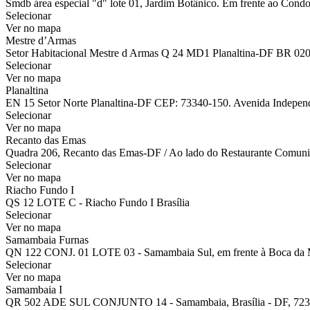
Smdb área especial "d" lote 01, Jardim Botânico. Em frente ao Condo
Selecionar
Ver no mapa
Mestre d’Armas
Setor Habitacional Mestre d Armas Q 24 MD1 Planaltina-DF BR 02
Selecionar
Ver no mapa
Planaltina
EN 15 Setor Norte Planaltina-DF CEP: 73340-150. Avenida Independên
Selecionar
Ver no mapa
Recanto das Emas
Quadra 206, Recanto das Emas-DF / Ao lado do Restaurante Comuni
Selecionar
Ver no mapa
Riacho Fundo I
QS 12 LOTE C - Riacho Fundo I Brasília
Selecionar
Ver no mapa
Samambaia Furnas
QN 122 CONJ. 01 LOTE 03 - Samambaia Sul, em frente à Boca da 
Selecionar
Ver no mapa
Samambaia I
QR 502 ADE SUL CONJUNTO 14 - Samambaia, Brasília - DF, 723