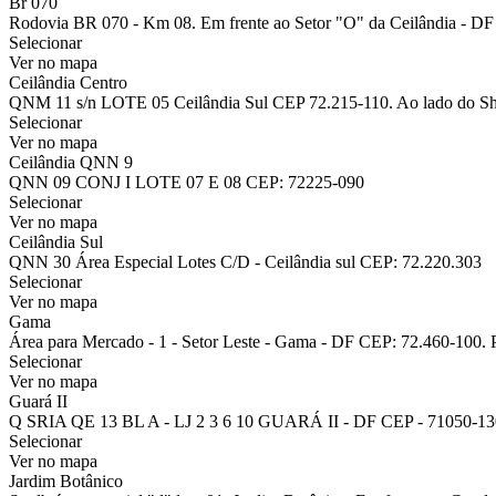
Br 070
Rodovia BR 070 - Km 08. Em frente ao Setor "O" da Ceilândia - DF 
Selecionar
Ver no mapa
Ceilândia Centro
QNM 11 s/n LOTE 05 Ceilândia Sul CEP 72.215-110. Ao lado do Sh
Selecionar
Ver no mapa
Ceilândia QNN 9
QNN 09 CONJ I LOTE 07 E 08 CEP: 72225-090
Selecionar
Ver no mapa
Ceilândia Sul
QNN 30 Área Especial Lotes C/D - Ceilândia sul CEP: 72.220.303
Selecionar
Ver no mapa
Gama
Área para Mercado - 1 - Setor Leste - Gama - DF CEP: 72.460-100. 
Selecionar
Ver no mapa
Guará II
Q SRIA QE 13 BL A - LJ 2 3 6 10 GUARÁ II - DF CEP - 71050-130
Selecionar
Ver no mapa
Jardim Botânico