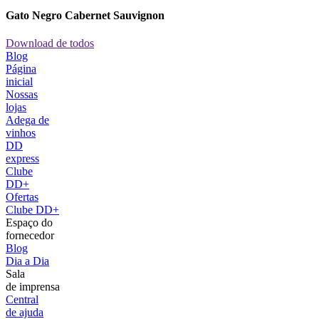
Gato Negro Cabernet Sauvignon
Download de todos
Blog
Página
inicial
Nossas
lojas
Adega de
vinhos
DD
express
Clube
DD+
Ofertas
Clube DD+
Espaço do
fornecedor
Blog
Dia a Dia
Sala
de imprensa
Central
de ajuda