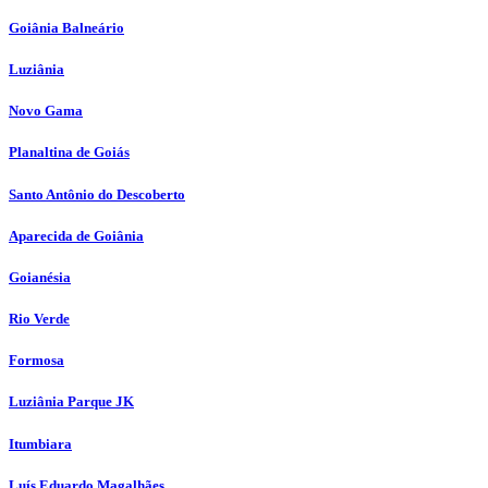
Goiânia Balneário
Luziânia
Novo Gama
Planaltina de Goiás
Santo Antônio do Descoberto
Aparecida de Goiânia
Goianésia
Rio Verde
Formosa
Luziânia Parque JK
Itumbiara
Luís Eduardo Magalhães