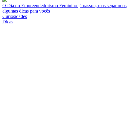
O Dia do Empreendedorismo Feminino já passou, mas separamos
algumas dicas para vocês
Curiosidades
Dicas