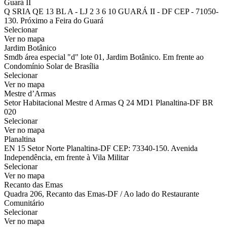
Guará II
Q SRIA QE 13 BL A - LJ 2 3 6 10 GUARÁ II - DF CEP - 71050-
130. Próximo a Feira do Guará
Selecionar
Ver no mapa
Jardim Botânico
Smdb área especial "d" lote 01, Jardim Botânico. Em frente ao
Condomínio Solar de Brasília
Selecionar
Ver no mapa
Mestre d’Armas
Setor Habitacional Mestre d Armas Q 24 MD1 Planaltina-DF BR
020
Selecionar
Ver no mapa
Planaltina
EN 15 Setor Norte Planaltina-DF CEP: 73340-150. Avenida
Independência, em frente à Vila Militar
Selecionar
Ver no mapa
Recanto das Emas
Quadra 206, Recanto das Emas-DF / Ao lado do Restaurante
Comunitário
Selecionar
Ver no mapa