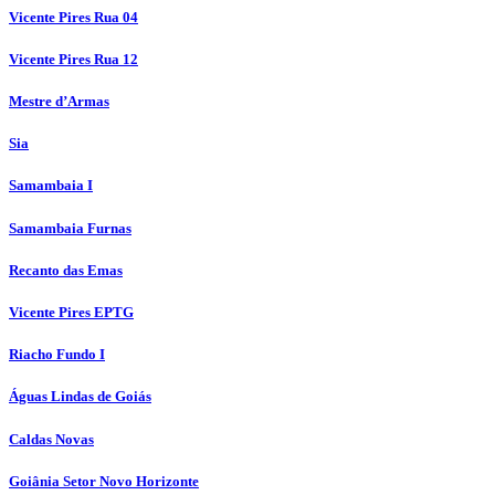
Vicente Pires Rua 04
Vicente Pires Rua 12
Mestre d’Armas
Sia
Samambaia I
Samambaia Furnas
Recanto das Emas
Vicente Pires EPTG
Riacho Fundo I
Águas Lindas de Goiás
Caldas Novas
Goiânia Setor Novo Horizonte