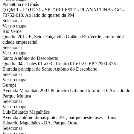
Planaltina de Goiás
Q QM 1 - LOTE 31 - SETOR LESTE - PLANALTINA - GO -
73752-010. Ao lado do quartel da PM
Selecionar
Ver no mapa
Rio Verde
Quadra 201 - E, Setor Faiçalville Goiânia Rio Verde, em frente à
cidade empresarial
Selecionar
Ver no mapa
Santo Antônio do Descoberto
Quadra 04 - Lotes 01 a 03 - Centro 01 e 02 CEP 72900-378.
Entrada principal de Santo Antônio do Descoberto.
Selecionar
Ver no mapa
Gurupi
Avenida Maranhão 2901 Perímetro Urbano Gurupi-TO. Ao lado do
Parque Mutuca
Selecionar
Ver no mapa
Luís Eduardo Magalhães
Avenida antônio dimas pinto, 391, parque oeste fases- i Luís
Eduardo Magalhães - BA. Parque Oeste
Selecionar
Ver no mapa