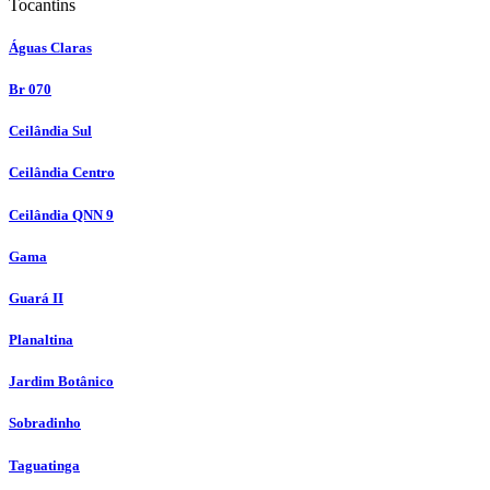
Tocantins
Águas Claras
Br 070
Ceilândia Sul
Ceilândia Centro
Ceilândia QNN 9
Gama
Guará II
Planaltina
Jardim Botânico
Sobradinho
Taguatinga