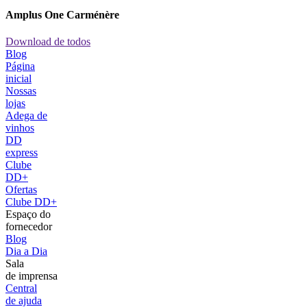
Amplus One Carménère
Download de todos
Blog
Página
inicial
Nossas
lojas
Adega de
vinhos
DD
express
Clube
DD+
Ofertas
Clube DD+
Espaço do
fornecedor
Blog
Dia a Dia
Sala
de imprensa
Central
de ajuda