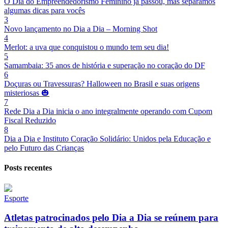
O Dia do Empreendedorismo Feminino já passou, mas separamos
algumas dicas para vocês
3
Novo lançamento no Dia a Dia – Morning Shot
4
Merlot: a uva que conquistou o mundo tem seu dia!
5
Samambaia: 35 anos de história e superação no coração do DF
6
Doçuras ou Travessuras? Halloween no Brasil e suas origens
misteriosas 🎃
7
Rede Dia a Dia inicia o ano integralmente operando com Cupom
Fiscal Reduzido
8
Dia a Dia e Instituto Coração Solidário: Unidos pela Educação e
pelo Futuro das Crianças
Posts recentes
Esporte
Atletas patrocinados pelo Dia a Dia se reúnem para