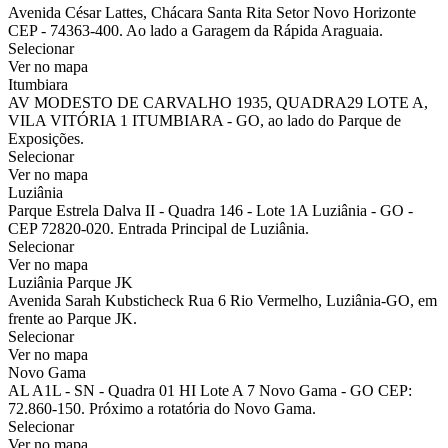
Avenida César Lattes, Chácara Santa Rita Setor Novo Horizonte
CEP - 74363-400. Ao lado a Garagem da Rápida Araguaia.
Selecionar
Ver no mapa
Itumbiara
AV MODESTO DE CARVALHO 1935, QUADRA29 LOTE A,
VILA VITÓRIA 1 ITUMBIARA - GO, ao lado do Parque de
Exposições.
Selecionar
Ver no mapa
Luziânia
Parque Estrela Dalva II - Quadra 146 - Lote 1A Luziânia - GO -
CEP 72820-020. Entrada Principal de Luziânia.
Selecionar
Ver no mapa
Luziânia Parque JK
Avenida Sarah Kubsticheck Rua 6 Rio Vermelho, Luziânia-GO, em
frente ao Parque JK.
Selecionar
Ver no mapa
Novo Gama
AL A1L - SN - Quadra 01 HI Lote A 7 Novo Gama - GO CEP:
72.860-150. Próximo a rotatória do Novo Gama.
Selecionar
Ver no mapa