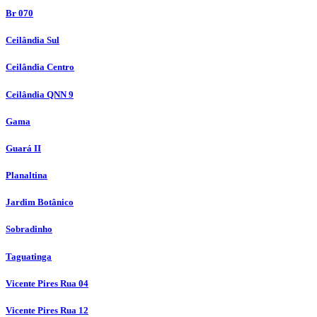
Br 070
Ceilândia Sul
Ceilândia Centro
Ceilândia QNN 9
Gama
Guará II
Planaltina
Jardim Botânico
Sobradinho
Taguatinga
Vicente Pires Rua 04
Vicente Pires Rua 12