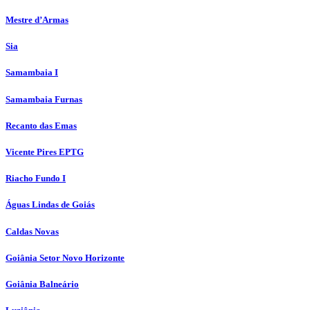
Mestre d’Armas
Sia
Samambaia I
Samambaia Furnas
Recanto das Emas
Vicente Pires EPTG
Riacho Fundo I
Águas Lindas de Goiás
Caldas Novas
Goiânia Setor Novo Horizonte
Goiânia Balneário