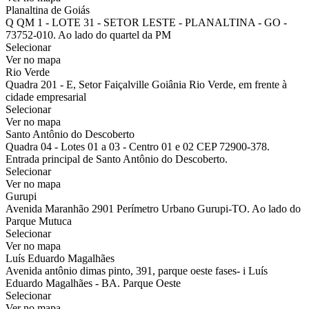
Planaltina de Goiás
Q QM 1 - LOTE 31 - SETOR LESTE - PLANALTINA - GO -
73752-010. Ao lado do quartel da PM
Selecionar
Ver no mapa
Rio Verde
Quadra 201 - E, Setor Faiçalville Goiânia Rio Verde, em frente à
cidade empresarial
Selecionar
Ver no mapa
Santo Antônio do Descoberto
Quadra 04 - Lotes 01 a 03 - Centro 01 e 02 CEP 72900-378.
Entrada principal de Santo Antônio do Descoberto.
Selecionar
Ver no mapa
Gurupi
Avenida Maranhão 2901 Perímetro Urbano Gurupi-TO. Ao lado do
Parque Mutuca
Selecionar
Ver no mapa
Luís Eduardo Magalhães
Avenida antônio dimas pinto, 391, parque oeste fases- i Luís
Eduardo Magalhães - BA. Parque Oeste
Selecionar
Ver no mapa