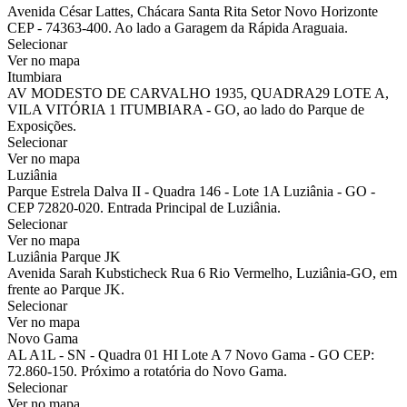
Avenida César Lattes, Chácara Santa Rita Setor Novo Horizonte
CEP - 74363-400. Ao lado a Garagem da Rápida Araguaia.
Selecionar
Ver no mapa
Itumbiara
AV MODESTO DE CARVALHO 1935, QUADRA29 LOTE A,
VILA VITÓRIA 1 ITUMBIARA - GO, ao lado do Parque de
Exposições.
Selecionar
Ver no mapa
Luziânia
Parque Estrela Dalva II - Quadra 146 - Lote 1A Luziânia - GO -
CEP 72820-020. Entrada Principal de Luziânia.
Selecionar
Ver no mapa
Luziânia Parque JK
Avenida Sarah Kubsticheck Rua 6 Rio Vermelho, Luziânia-GO, em
frente ao Parque JK.
Selecionar
Ver no mapa
Novo Gama
AL A1L - SN - Quadra 01 HI Lote A 7 Novo Gama - GO CEP:
72.860-150. Próximo a rotatória do Novo Gama.
Selecionar
Ver no mapa