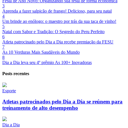
Festa de Ano Novo: Organizando sua festa de forma econômica
3
Aprenda a fazer salpicão de frango! Delicioso, para seu natal
4
Um brinde ao enólogo: o maestro por trás da sua taça de vinho!
5
Natal com Sabor e Tradição: O Segredo do Peru Perfeito
6
Atleta patrocinado pelo Dia a Dia recebe premiação da FESU
7
As 10 Verduras Mais Saudáveis do Mundo
8
Dia a Dia leva seu 4º prêmio As 100+ Inovadoras
Posts recentes
Esporte
Atletas patrocinados pelo Dia a Dia se reúnem para
treinamento de alto desempenho
Dia a Dia