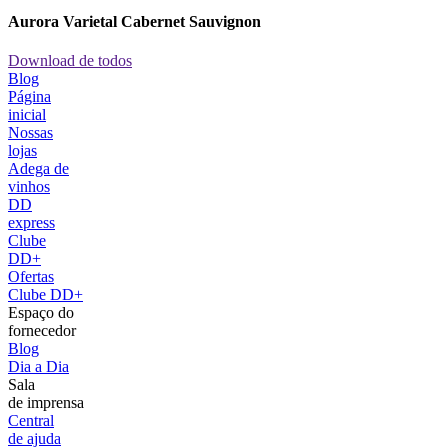
Aurora Varietal Cabernet Sauvignon
Download de todos
Blog
Página
inicial
Nossas
lojas
Adega de
vinhos
DD
express
Clube
DD+
Ofertas
Clube DD+
Espaço do
fornecedor
Blog
Dia a Dia
Sala
de imprensa
Central
de ajuda