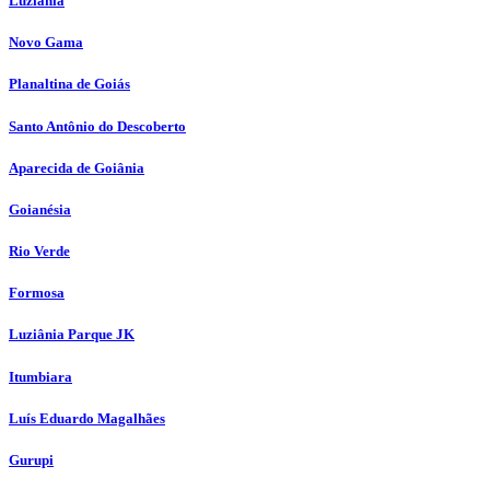
Luziânia
Novo Gama
Planaltina de Goiás
Santo Antônio do Descoberto
Aparecida de Goiânia
Goianésia
Rio Verde
Formosa
Luziânia Parque JK
Itumbiara
Luís Eduardo Magalhães
Gurupi