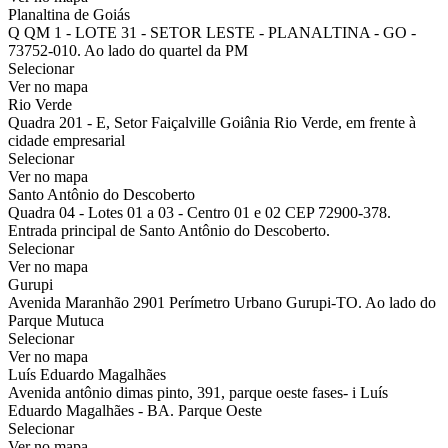
Planaltina de Goiás
Q QM 1 - LOTE 31 - SETOR LESTE - PLANALTINA - GO -
73752-010. Ao lado do quartel da PM
Selecionar
Ver no mapa
Rio Verde
Quadra 201 - E, Setor Faiçalville Goiânia Rio Verde, em frente à
cidade empresarial
Selecionar
Ver no mapa
Santo Antônio do Descoberto
Quadra 04 - Lotes 01 a 03 - Centro 01 e 02 CEP 72900-378.
Entrada principal de Santo Antônio do Descoberto.
Selecionar
Ver no mapa
Gurupi
Avenida Maranhão 2901 Perímetro Urbano Gurupi-TO. Ao lado do
Parque Mutuca
Selecionar
Ver no mapa
Luís Eduardo Magalhães
Avenida antônio dimas pinto, 391, parque oeste fases- i Luís
Eduardo Magalhães - BA. Parque Oeste
Selecionar
Ver no mapa