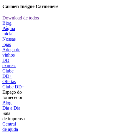
Carmen Insigne Carménère
Download de todos
Blog
Página
inicial
Nossas
lojas
Adega de
vinhos
DD
express
Clube
DD+
Ofertas
Clube DD+
Espaço do
fornecedor
Blog
Dia a Dia
Sala
de imprensa
Central
de ajuda