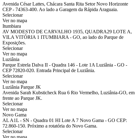
Avenida César Lattes, Chácara Santa Rita Setor Novo Horizonte
CEP - 74363-400. Ao lado a Garagem da Rápida Araguaia.
Selecionar
Ver no mapa
Itumbiara
AV MODESTO DE CARVALHO 1935, QUADRA29 LOTE A,
VILA VITÓRIA 1 ITUMBIARA - GO, ao lado do Parque de
Exposições.
Selecionar
Ver no mapa
Luziânia
Parque Estrela Dalva II - Quadra 146 - Lote 1A Luziânia - GO -
CEP 72820-020. Entrada Principal de Luziânia.
Selecionar
Ver no mapa
Luziânia Parque JK
Avenida Sarah Kubsticheck Rua 6 Rio Vermelho, Luziânia-GO, em
frente ao Parque JK.
Selecionar
Ver no mapa
Novo Gama
AL A1L - SN - Quadra 01 HI Lote A 7 Novo Gama - GO CEP:
72.860-150. Próximo a rotatória do Novo Gama.
Selecionar
Ver no mapa