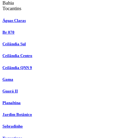
Bahia
Tocantins
Águas Claras
Br 070
Ceilândia Sul
Ceilândia Centro
Ceilândia QNN 9
Gama
Guará II
Planaltina
Jardim Botânico
Sobradinho