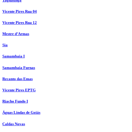
Taguatinga
Vicente Pires Rua 04
Vicente Pires Rua 12
Mestre d’Armas
Sia
Samambaia I
Samambaia Furnas
Recanto das Emas
Vicente Pires EPTG
Riacho Fundo I
Águas Lindas de Goiás
Caldas Novas