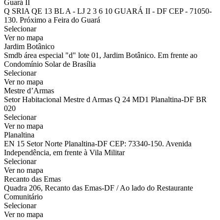
Guará II
Q SRIA QE 13 BL A - LJ 2 3 6 10 GUARÁ II - DF CEP - 71050-
130. Próximo a Feira do Guará
Selecionar
Ver no mapa
Jardim Botânico
Smdb área especial "d" lote 01, Jardim Botânico. Em frente ao
Condomínio Solar de Brasília
Selecionar
Ver no mapa
Mestre d’Armas
Setor Habitacional Mestre d Armas Q 24 MD1 Planaltina-DF BR
020
Selecionar
Ver no mapa
Planaltina
EN 15 Setor Norte Planaltina-DF CEP: 73340-150. Avenida
Independência, em frente à Vila Militar
Selecionar
Ver no mapa
Recanto das Emas
Quadra 206, Recanto das Emas-DF / Ao lado do Restaurante
Comunitário
Selecionar
Ver no mapa