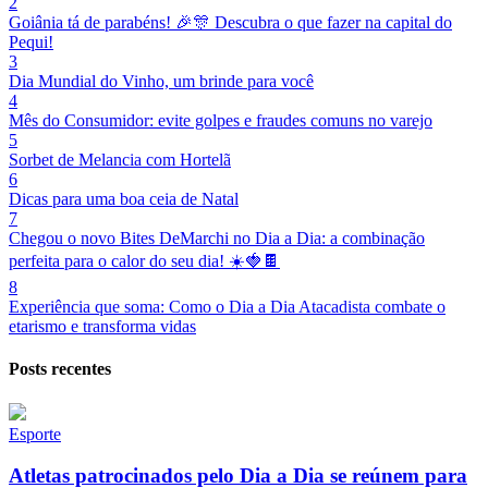
2
Goiânia tá de parabéns! 🎉🎊 Descubra o que fazer na capital do
Pequi!
3
Dia Mundial do Vinho, um brinde para você
4
Mês do Consumidor: evite golpes e fraudes comuns no varejo
5
Sorbet de Melancia com Hortelã
6
Dicas para uma boa ceia de Natal
7
Chegou o novo Bites DeMarchi no Dia a Dia: a combinação
perfeita para o calor do seu dia! ☀️🍓🍫
8
Experiência que soma: Como o Dia a Dia Atacadista combate o
etarismo e transforma vidas
Posts recentes
Esporte
Atletas patrocinados pelo Dia a Dia se reúnem para