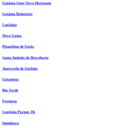
Goiânia Setor Novo Horizonte
Goiânia Balneário
Luziânia
Novo Gama
Planaltina de Goiás
Santo Antônio do Descoberto
Aparecida de Goiânia
Goianésia
Rio Verde
Formosa
Luziânia Parque JK
Itumbiara