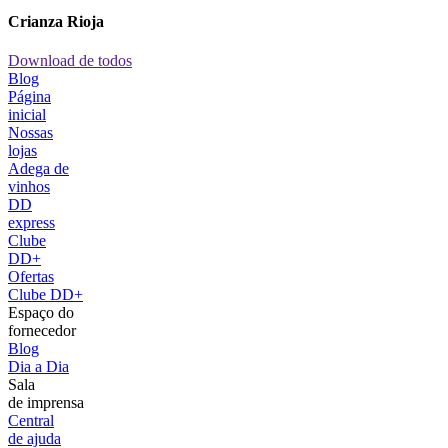
Crianza Rioja
Download de todos
Blog
Página
inicial
Nossas
lojas
Adega de
vinhos
DD
express
Clube
DD+
Ofertas
Clube DD+
Espaço do
fornecedor
Blog
Dia a Dia
Sala
de imprensa
Central
de ajuda