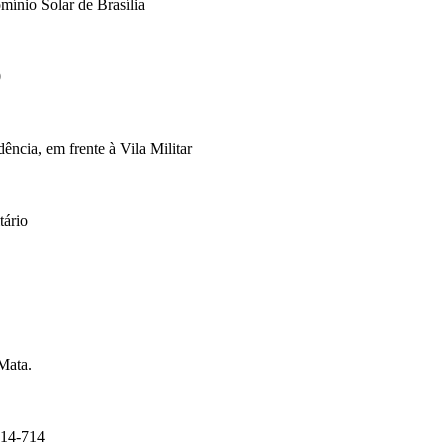
mínio Solar de Brasília
0
cia, em frente à Vila Militar
tário
Mata.
14-714