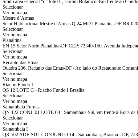
Smdb área especial "d" lote 01, Jardim Botânico. Em frente ao Condo
Selecionar
Ver no mapa
Mestre d’Armas
Setor Habitacional Mestre d Armas Q 24 MD1 Planaltina-DF BR 02
Selecionar
Ver no mapa
Planaltina
EN 15 Setor Norte Planaltina-DF CEP: 73340-150. Avenida Independên
Selecionar
Ver no mapa
Recanto das Emas
Quadra 206, Recanto das Emas-DF / Ao lado do Restaurante Comuni
Selecionar
Ver no mapa
Riacho Fundo I
QS 12 LOTE C - Riacho Fundo I Brasília
Selecionar
Ver no mapa
Samambaia Furnas
QN 122 CONJ. 01 LOTE 03 - Samambaia Sul, em frente à Boca da 
Selecionar
Ver no mapa
Samambaia I
QR 502 ADE SUL CONJUNTO 14 - Samambaia, Brasília - DF, 723