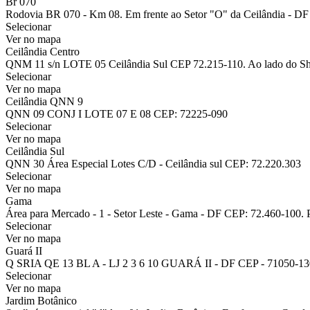
Br 070
Rodovia BR 070 - Km 08. Em frente ao Setor "O" da Ceilândia - DF 
Selecionar
Ver no mapa
Ceilândia Centro
QNM 11 s/n LOTE 05 Ceilândia Sul CEP 72.215-110. Ao lado do Sh
Selecionar
Ver no mapa
Ceilândia QNN 9
QNN 09 CONJ I LOTE 07 E 08 CEP: 72225-090
Selecionar
Ver no mapa
Ceilândia Sul
QNN 30 Área Especial Lotes C/D - Ceilândia sul CEP: 72.220.303
Selecionar
Ver no mapa
Gama
Área para Mercado - 1 - Setor Leste - Gama - DF CEP: 72.460-100. 
Selecionar
Ver no mapa
Guará II
Q SRIA QE 13 BL A - LJ 2 3 6 10 GUARÁ II - DF CEP - 71050-130
Selecionar
Ver no mapa
Jardim Botânico