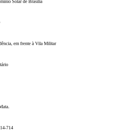
mínio Solar de Brasília
0
cia, em frente à Vila Militar
tário
Mata.
14-714