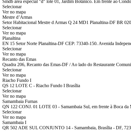
Smdb área especial "d" lote 01, Jardim Botânico. Em frente ao Condo
Selecionar
Ver no mapa
Mestre d’Armas
Setor Habitacional Mestre d Armas Q 24 MD1 Planaltina-DF BR 02
Selecionar
Ver no mapa
Planaltina
EN 15 Setor Norte Planaltina-DF CEP: 73340-150. Avenida Independên
Selecionar
Ver no mapa
Recanto das Emas
Quadra 206, Recanto das Emas-DF / Ao lado do Restaurante Comuni
Selecionar
Ver no mapa
Riacho Fundo I
QS 12 LOTE C - Riacho Fundo I Brasília
Selecionar
Ver no mapa
Samambaia Furnas
QN 122 CONJ. 01 LOTE 03 - Samambaia Sul, em frente à Boca da 
Selecionar
Ver no mapa
Samambaia I
QR 502 ADE SUL CONJUNTO 14 - Samambaia, Brasília - DF, 723