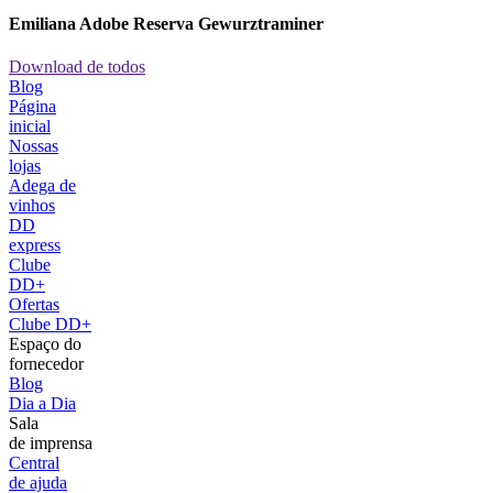
Emiliana Adobe Reserva Gewurztraminer
Download de todos
Blog
Página
inicial
Nossas
lojas
Adega de
vinhos
DD
express
Clube
DD+
Ofertas
Clube DD+
Espaço do
fornecedor
Blog
Dia a Dia
Sala
de imprensa
Central
de ajuda