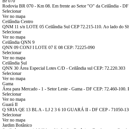
Br 070
Rodovia BR 070 - Km 08. Em frente ao Setor "O" da Ceilândia - DF 
Selecionar
Ver no mapa
Ceilândia Centro
QNM 11 s/n LOTE 05 Ceilândia Sul CEP 72.215-110. Ao lado do Sh
Selecionar
Ver no mapa
Ceilândia QNN 9
QNN 09 CONJ I LOTE 07 E 08 CEP: 72225-090
Selecionar
Ver no mapa
Ceilândia Sul
QNN 30 Área Especial Lotes C/D - Ceilândia sul CEP: 72.220.303
Selecionar
Ver no mapa
Gama
Área para Mercado - 1 - Setor Leste - Gama - DF CEP: 72.460-100. 
Selecionar
Ver no mapa
Guará II
Q SRIA QE 13 BL A - LJ 2 3 6 10 GUARÁ II - DF CEP - 71050-130
Selecionar
Ver no mapa
Jardim Botânico