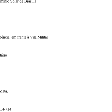
mínio Solar de Brasília
0
cia, em frente à Vila Militar
tário
Mata.
14-714