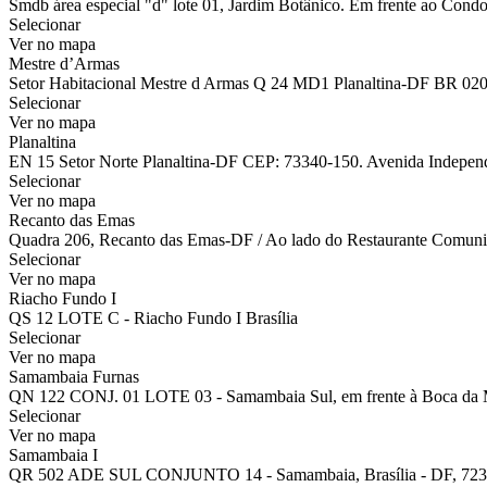
Smdb área especial "d" lote 01, Jardim Botânico. Em frente ao Condo
Selecionar
Ver no mapa
Mestre d’Armas
Setor Habitacional Mestre d Armas Q 24 MD1 Planaltina-DF BR 02
Selecionar
Ver no mapa
Planaltina
EN 15 Setor Norte Planaltina-DF CEP: 73340-150. Avenida Independên
Selecionar
Ver no mapa
Recanto das Emas
Quadra 206, Recanto das Emas-DF / Ao lado do Restaurante Comuni
Selecionar
Ver no mapa
Riacho Fundo I
QS 12 LOTE C - Riacho Fundo I Brasília
Selecionar
Ver no mapa
Samambaia Furnas
QN 122 CONJ. 01 LOTE 03 - Samambaia Sul, em frente à Boca da 
Selecionar
Ver no mapa
Samambaia I
QR 502 ADE SUL CONJUNTO 14 - Samambaia, Brasília - DF, 723