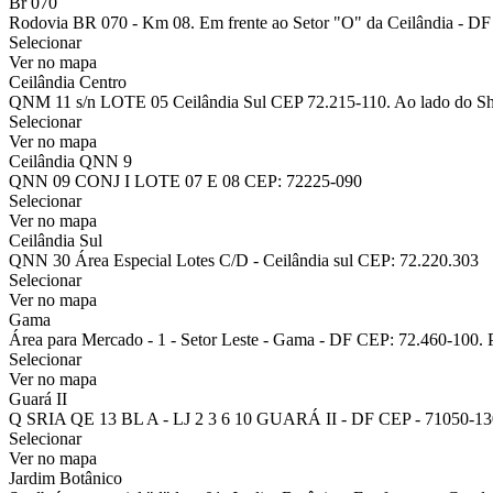
Br 070
Rodovia BR 070 - Km 08. Em frente ao Setor "O" da Ceilândia - DF 
Selecionar
Ver no mapa
Ceilândia Centro
QNM 11 s/n LOTE 05 Ceilândia Sul CEP 72.215-110. Ao lado do Sh
Selecionar
Ver no mapa
Ceilândia QNN 9
QNN 09 CONJ I LOTE 07 E 08 CEP: 72225-090
Selecionar
Ver no mapa
Ceilândia Sul
QNN 30 Área Especial Lotes C/D - Ceilândia sul CEP: 72.220.303
Selecionar
Ver no mapa
Gama
Área para Mercado - 1 - Setor Leste - Gama - DF CEP: 72.460-100. 
Selecionar
Ver no mapa
Guará II
Q SRIA QE 13 BL A - LJ 2 3 6 10 GUARÁ II - DF CEP - 71050-130
Selecionar
Ver no mapa
Jardim Botânico