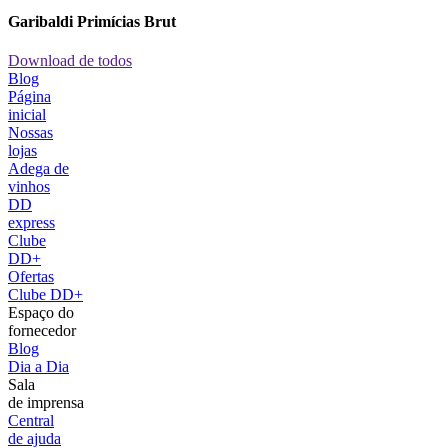
Garibaldi Primícias Brut
Download de todos
Blog
Página
inicial
Nossas
lojas
Adega de
vinhos
DD
express
Clube
DD+
Ofertas
Clube DD+
Espaço do
fornecedor
Blog
Dia a Dia
Sala
de imprensa
Central
de ajuda