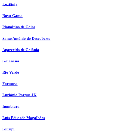
Luziânia
Novo Gama
Planaltina de Goiás
Santo Antônio do Descoberto
Aparecida de Goiânia
Goianésia
Rio Verde
Formosa
Luziânia Parque JK
Itumbiara
Luís Eduardo Magalhães
Gurupi