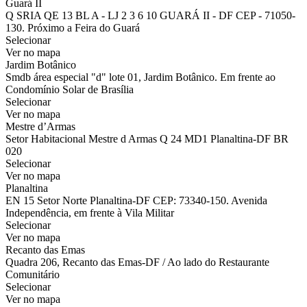
Guará II
Q SRIA QE 13 BL A - LJ 2 3 6 10 GUARÁ II - DF CEP - 71050-
130. Próximo a Feira do Guará
Selecionar
Ver no mapa
Jardim Botânico
Smdb área especial "d" lote 01, Jardim Botânico. Em frente ao
Condomínio Solar de Brasília
Selecionar
Ver no mapa
Mestre d’Armas
Setor Habitacional Mestre d Armas Q 24 MD1 Planaltina-DF BR
020
Selecionar
Ver no mapa
Planaltina
EN 15 Setor Norte Planaltina-DF CEP: 73340-150. Avenida
Independência, em frente à Vila Militar
Selecionar
Ver no mapa
Recanto das Emas
Quadra 206, Recanto das Emas-DF / Ao lado do Restaurante
Comunitário
Selecionar
Ver no mapa