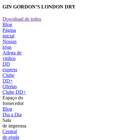
GIN GORDON’S LONDON DRY
Download de todos
Blog
Página
inicial
Nossas
lojas
Adega de
vinhos
DD
express
Clube
DD+
Ofertas
Clube DD+
Espaço do
fornecedor
Blog
Dia a Dia
Sala
de imprensa
Central
de ajuda