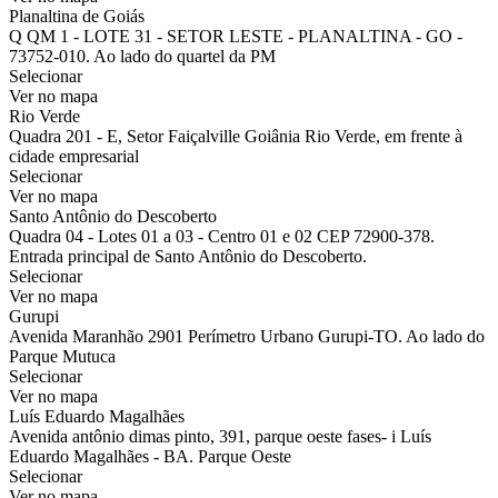
Planaltina de Goiás
Q QM 1 - LOTE 31 - SETOR LESTE - PLANALTINA - GO -
73752-010. Ao lado do quartel da PM
Selecionar
Ver no mapa
Rio Verde
Quadra 201 - E, Setor Faiçalville Goiânia Rio Verde, em frente à
cidade empresarial
Selecionar
Ver no mapa
Santo Antônio do Descoberto
Quadra 04 - Lotes 01 a 03 - Centro 01 e 02 CEP 72900-378.
Entrada principal de Santo Antônio do Descoberto.
Selecionar
Ver no mapa
Gurupi
Avenida Maranhão 2901 Perímetro Urbano Gurupi-TO. Ao lado do
Parque Mutuca
Selecionar
Ver no mapa
Luís Eduardo Magalhães
Avenida antônio dimas pinto, 391, parque oeste fases- i Luís
Eduardo Magalhães - BA. Parque Oeste
Selecionar
Ver no mapa