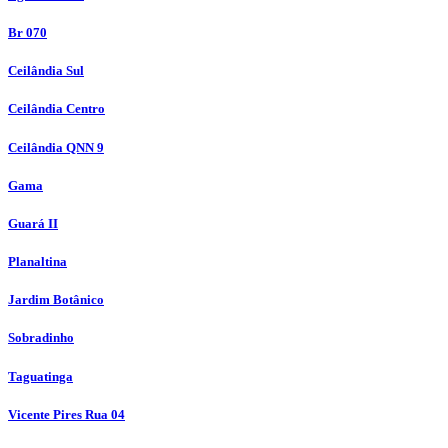
Br 070
Ceilândia Sul
Ceilândia Centro
Ceilândia QNN 9
Gama
Guará II
Planaltina
Jardim Botânico
Sobradinho
Taguatinga
Vicente Pires Rua 04