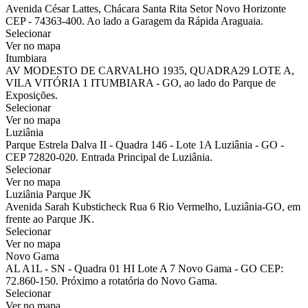
Avenida César Lattes, Chácara Santa Rita Setor Novo Horizonte
CEP - 74363-400. Ao lado a Garagem da Rápida Araguaia.
Selecionar
Ver no mapa
Itumbiara
AV MODESTO DE CARVALHO 1935, QUADRA29 LOTE A,
VILA VITÓRIA 1 ITUMBIARA - GO, ao lado do Parque de
Exposições.
Selecionar
Ver no mapa
Luziânia
Parque Estrela Dalva II - Quadra 146 - Lote 1A Luziânia - GO -
CEP 72820-020. Entrada Principal de Luziânia.
Selecionar
Ver no mapa
Luziânia Parque JK
Avenida Sarah Kubsticheck Rua 6 Rio Vermelho, Luziânia-GO, em
frente ao Parque JK.
Selecionar
Ver no mapa
Novo Gama
AL A1L - SN - Quadra 01 HI Lote A 7 Novo Gama - GO CEP:
72.860-150. Próximo a rotatória do Novo Gama.
Selecionar
Ver no mapa