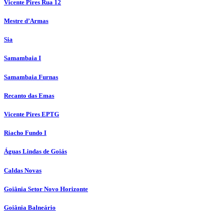
Vicente Pires Rua 12
Mestre d’Armas
Sia
Samambaia I
Samambaia Furnas
Recanto das Emas
Vicente Pires EPTG
Riacho Fundo I
Águas Lindas de Goiás
Caldas Novas
Goiânia Setor Novo Horizonte
Goiânia Balneário