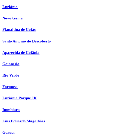
Luziânia
Novo Gama
Planaltina de Goiás
Santo Antônio do Descoberto
Aparecida de Goiânia
Goianésia
Rio Verde
Formosa
Luziânia Parque JK
Itumbiara
Luís Eduardo Magalhães
Gurupi