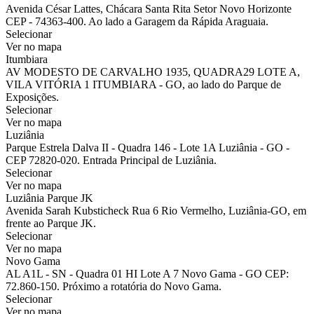
Avenida César Lattes, Chácara Santa Rita Setor Novo Horizonte
CEP - 74363-400. Ao lado a Garagem da Rápida Araguaia.
Selecionar
Ver no mapa
Itumbiara
AV MODESTO DE CARVALHO 1935, QUADRA29 LOTE A,
VILA VITÓRIA 1 ITUMBIARA - GO, ao lado do Parque de
Exposições.
Selecionar
Ver no mapa
Luziânia
Parque Estrela Dalva II - Quadra 146 - Lote 1A Luziânia - GO -
CEP 72820-020. Entrada Principal de Luziânia.
Selecionar
Ver no mapa
Luziânia Parque JK
Avenida Sarah Kubsticheck Rua 6 Rio Vermelho, Luziânia-GO, em
frente ao Parque JK.
Selecionar
Ver no mapa
Novo Gama
AL A1L - SN - Quadra 01 HI Lote A 7 Novo Gama - GO CEP:
72.860-150. Próximo a rotatória do Novo Gama.
Selecionar
Ver no mapa