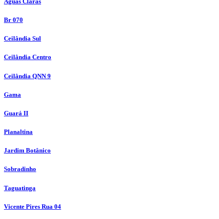
Águas Claras
Br 070
Ceilândia Sul
Ceilândia Centro
Ceilândia QNN 9
Gama
Guará II
Planaltina
Jardim Botânico
Sobradinho
Taguatinga
Vicente Pires Rua 04