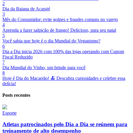
2
Dia da Baiana de Acarajé
3
Mês do Consumidor: evite golpes e fraudes comuns no varejo
4
Aprenda a fazer salpicão de frango! Delicioso, para seu natal
5
Você sabia que hoje é o dia Mundial do Veganismo?
6
Dia a Dia inicia 2026 com 100% das lojas operando com Cupom
Fiscal Reduzido
7
Dia Mundial do Vinho, um brinde para você
8
Hoje é Dia do Macarrão! 🍝 Descubra curiosidades e celebre essa
delícia!
Posts recentes
Esporte
Atletas patrocinados pelo Dia a Dia se reúnem para
treinamento de alto desempenho