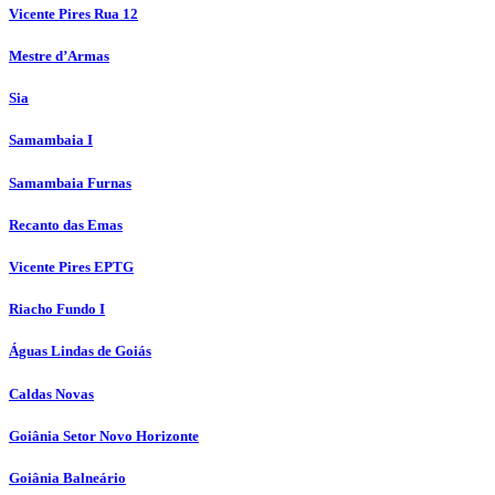
Vicente Pires Rua 12
Mestre d’Armas
Sia
Samambaia I
Samambaia Furnas
Recanto das Emas
Vicente Pires EPTG
Riacho Fundo I
Águas Lindas de Goiás
Caldas Novas
Goiânia Setor Novo Horizonte
Goiânia Balneário