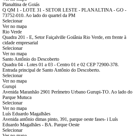
Planaltina de Goiás
Q QM 1 - LOTE 31 - SETOR LESTE - PLANALTINA - GO -
73752-010. Ao lado do quartel da PM
Selecionar
Ver no mapa
Rio Verde
Quadra 201 - E, Setor Faiçalville Goiânia Rio Verde, em frente à
cidade empresarial
Selecionar
Ver no mapa
Santo Antônio do Descoberto
Quadra 04 - Lotes 01 a 03 - Centro 01 e 02 CEP 72900-378.
Entrada principal de Santo Antônio do Descoberto.
Selecionar
Ver no mapa
Gurupi
Avenida Maranhão 2901 Perímetro Urbano Gurupi-TO. Ao lado do
Parque Mutuca
Selecionar
Ver no mapa
Luís Eduardo Magalhães
Avenida antônio dimas pinto, 391, parque oeste fases- i Luís
Eduardo Magalhães - BA. Parque Oeste
Selecionar
Ver no mapa