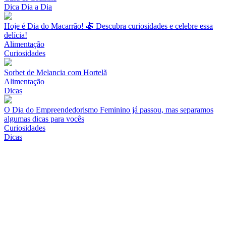
Dica Dia a Dia
Hoje é Dia do Macarrão! 🍝 Descubra curiosidades e celebre essa
delícia!
Alimentação
Curiosidades
Sorbet de Melancia com Hortelã
Alimentação
Dicas
O Dia do Empreendedorismo Feminino já passou, mas separamos
algumas dicas para vocês
Curiosidades
Dicas