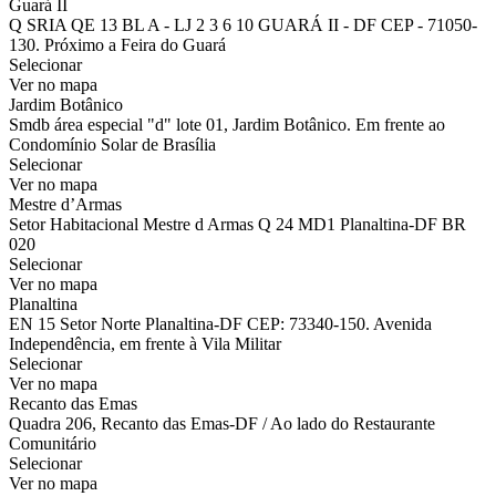
Guará II
Q SRIA QE 13 BL A - LJ 2 3 6 10 GUARÁ II - DF CEP - 71050-
130. Próximo a Feira do Guará
Selecionar
Ver no mapa
Jardim Botânico
Smdb área especial "d" lote 01, Jardim Botânico. Em frente ao
Condomínio Solar de Brasília
Selecionar
Ver no mapa
Mestre d’Armas
Setor Habitacional Mestre d Armas Q 24 MD1 Planaltina-DF BR
020
Selecionar
Ver no mapa
Planaltina
EN 15 Setor Norte Planaltina-DF CEP: 73340-150. Avenida
Independência, em frente à Vila Militar
Selecionar
Ver no mapa
Recanto das Emas
Quadra 206, Recanto das Emas-DF / Ao lado do Restaurante
Comunitário
Selecionar
Ver no mapa