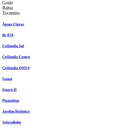
Goiás
Bahia
Tocantins
Águas Claras
Br 070
Ceilândia Sul
Ceilândia Centro
Ceilândia QNN 9
Gama
Guará II
Planaltina
Jardim Botânico
Sobradinho