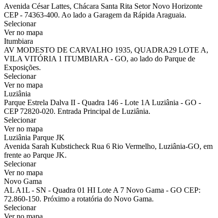
Avenida César Lattes, Chácara Santa Rita Setor Novo Horizonte
CEP - 74363-400. Ao lado a Garagem da Rápida Araguaia.
Selecionar
Ver no mapa
Itumbiara
AV MODESTO DE CARVALHO 1935, QUADRA29 LOTE A,
VILA VITÓRIA 1 ITUMBIARA - GO, ao lado do Parque de
Exposições.
Selecionar
Ver no mapa
Luziânia
Parque Estrela Dalva II - Quadra 146 - Lote 1A Luziânia - GO -
CEP 72820-020. Entrada Principal de Luziânia.
Selecionar
Ver no mapa
Luziânia Parque JK
Avenida Sarah Kubsticheck Rua 6 Rio Vermelho, Luziânia-GO, em
frente ao Parque JK.
Selecionar
Ver no mapa
Novo Gama
AL A1L - SN - Quadra 01 HI Lote A 7 Novo Gama - GO CEP:
72.860-150. Próximo a rotatória do Novo Gama.
Selecionar
Ver no mapa