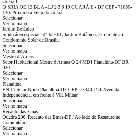
Guará II
Q SRIA QE 13 BL A - LJ 2 3 6 10 GUARÁ II - DF CEP - 71050-
130. Próximo a Feira do Guará
Selecionar
Ver no mapa
Jardim Botânico
Smdb área especial "d" lote 01, Jardim Botânico. Em frente ao
Condomínio Solar de Brasília
Selecionar
Ver no mapa
Mestre d’Armas
Setor Habitacional Mestre d Armas Q 24 MD1 Planaltina-DF BR
020
Selecionar
Ver no mapa
Planaltina
EN 15 Setor Norte Planaltina-DF CEP: 73340-150. Avenida
Independência, em frente à Vila Militar
Selecionar
Ver no mapa
Recanto das Emas
Quadra 206, Recanto das Emas-DF / Ao lado do Restaurante
Comunitário
Selecionar
Ver no mapa