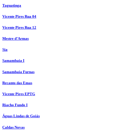
Taguatinga
Vicente Pires Rua 04
Vicente Pires Rua 12
Mestre d’Armas
Sia
Samambaia I
Samambaia Furnas
Recanto das Emas
Vicente Pires EPTG
Riacho Fundo I
Águas Lindas de Goiás
Caldas Novas