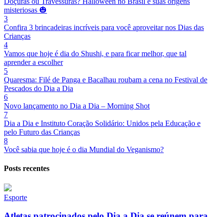
Doçuras ou Travessuras? Halloween no Brasil e suas origens
misteriosas 🎃
3
Confira 3 brincadeiras incríveis para você aproveitar nos Dias das
Crianças
4
Vamos que hoje é dia do Shushi, e para ficar melhor, que tal
aprender a escolher
5
Quaresma: Filé de Panga e Bacalhau roubam a cena no Festival de
Pescados do Dia a Dia
6
Novo lançamento no Dia a Dia – Morning Shot
7
Dia a Dia e Instituto Coração Solidário: Unidos pela Educação e
pelo Futuro das Crianças
8
Você sabia que hoje é o dia Mundial do Veganismo?
Posts recentes
Esporte
Atletas patrocinados pelo Dia a Dia se reúnem para