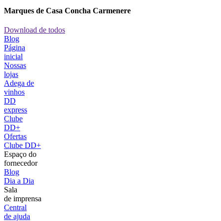
Marques de Casa Concha Carmenere
Download de todos
Blog
Página
inicial
Nossas
lojas
Adega de
vinhos
DD
express
Clube
DD+
Ofertas
Clube DD+
Espaço do
fornecedor
Blog
Dia a Dia
Sala
de imprensa
Central
de ajuda