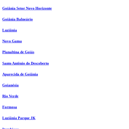
Goiânia Setor Novo Horizonte
Goiânia Balneário
Luziânia
Novo Gama
Planaltina de Goiás
Santo Antônio do Descoberto
Aparecida de Goiânia
Goianésia
Rio Verde
Formosa
Luziânia Parque JK