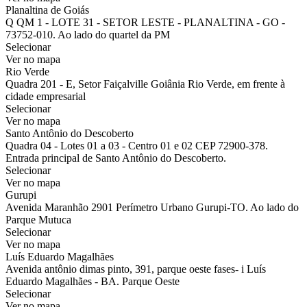
Planaltina de Goiás
Q QM 1 - LOTE 31 - SETOR LESTE - PLANALTINA - GO -
73752-010. Ao lado do quartel da PM
Selecionar
Ver no mapa
Rio Verde
Quadra 201 - E, Setor Faiçalville Goiânia Rio Verde, em frente à
cidade empresarial
Selecionar
Ver no mapa
Santo Antônio do Descoberto
Quadra 04 - Lotes 01 a 03 - Centro 01 e 02 CEP 72900-378.
Entrada principal de Santo Antônio do Descoberto.
Selecionar
Ver no mapa
Gurupi
Avenida Maranhão 2901 Perímetro Urbano Gurupi-TO. Ao lado do
Parque Mutuca
Selecionar
Ver no mapa
Luís Eduardo Magalhães
Avenida antônio dimas pinto, 391, parque oeste fases- i Luís
Eduardo Magalhães - BA. Parque Oeste
Selecionar
Ver no mapa