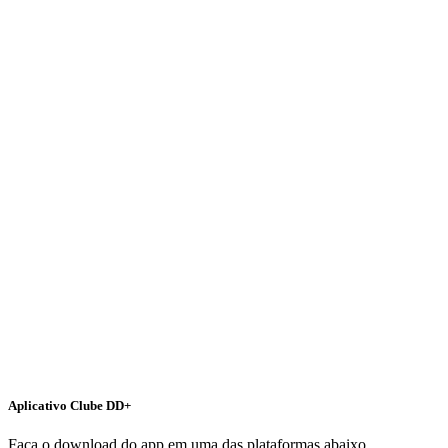
Aplicativo Clube DD+
Faça o download do app em uma das plataformas abaixo