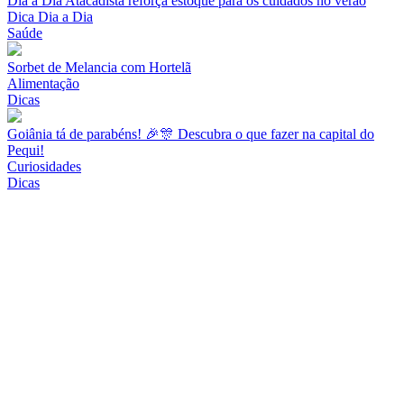
Dia a Dia Atacadista reforça estoque para os cuidados no verão
Dica Dia a Dia
Saúde
Sorbet de Melancia com Hortelã
Alimentação
Dicas
Goiânia tá de parabéns! 🎉🎊 Descubra o que fazer na capital do
Pequi!
Curiosidades
Dicas