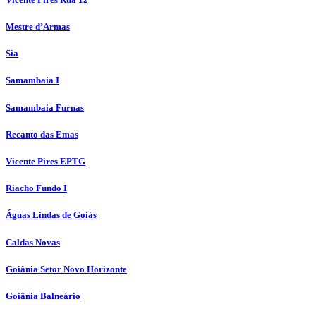
Mestre d’Armas
Sia
Samambaia I
Samambaia Furnas
Recanto das Emas
Vicente Pires EPTG
Riacho Fundo I
Águas Lindas de Goiás
Caldas Novas
Goiânia Setor Novo Horizonte
Goiânia Balneário