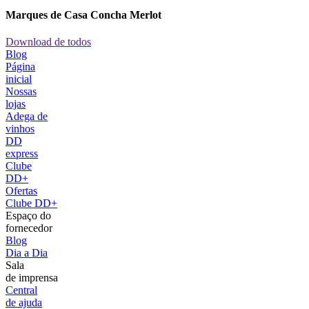
Marques de Casa Concha Merlot
Download de todos
Blog
Página
inicial
Nossas
lojas
Adega de
vinhos
DD
express
Clube
DD+
Ofertas
Clube DD+
Espaço do
fornecedor
Blog
Dia a Dia
Sala
de imprensa
Central
de ajuda