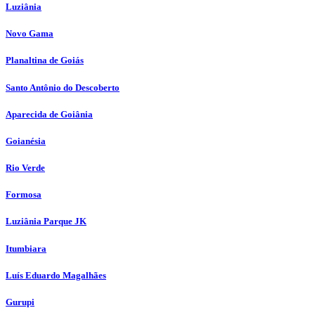
Luziânia
Novo Gama
Planaltina de Goiás
Santo Antônio do Descoberto
Aparecida de Goiânia
Goianésia
Rio Verde
Formosa
Luziânia Parque JK
Itumbiara
Luís Eduardo Magalhães
Gurupi