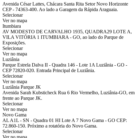
Avenida César Lattes, Chácara Santa Rita Setor Novo Horizonte
CEP - 74363-400. Ao lado a Garagem da Rápida Araguaia.
Selecionar
Ver no mapa
Itumbiara
AV MODESTO DE CARVALHO 1935, QUADRA29 LOTE A,
VILA VITÓRIA 1 ITUMBIARA - GO, ao lado do Parque de
Exposições.
Selecionar
Ver no mapa
Luziânia
Parque Estrela Dalva II - Quadra 146 - Lote 1A Luziânia - GO -
CEP 72820-020. Entrada Principal de Luziânia.
Selecionar
Ver no mapa
Luziânia Parque JK
Avenida Sarah Kubsticheck Rua 6 Rio Vermelho, Luziânia-GO, em
frente ao Parque JK.
Selecionar
Ver no mapa
Novo Gama
AL A1L - SN - Quadra 01 HI Lote A 7 Novo Gama - GO CEP:
72.860-150. Próximo a rotatória do Novo Gama.
Selecionar
Ver no mapa