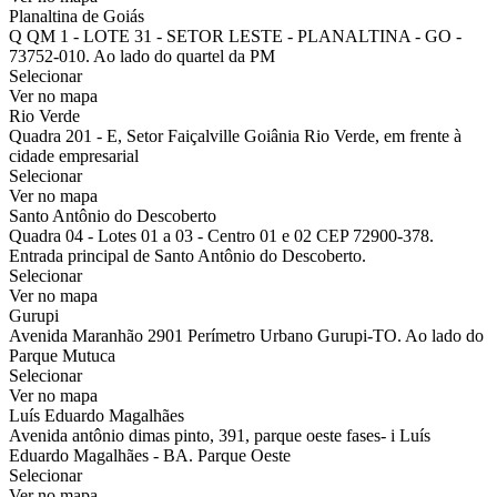
Planaltina de Goiás
Q QM 1 - LOTE 31 - SETOR LESTE - PLANALTINA - GO -
73752-010. Ao lado do quartel da PM
Selecionar
Ver no mapa
Rio Verde
Quadra 201 - E, Setor Faiçalville Goiânia Rio Verde, em frente à
cidade empresarial
Selecionar
Ver no mapa
Santo Antônio do Descoberto
Quadra 04 - Lotes 01 a 03 - Centro 01 e 02 CEP 72900-378.
Entrada principal de Santo Antônio do Descoberto.
Selecionar
Ver no mapa
Gurupi
Avenida Maranhão 2901 Perímetro Urbano Gurupi-TO. Ao lado do
Parque Mutuca
Selecionar
Ver no mapa
Luís Eduardo Magalhães
Avenida antônio dimas pinto, 391, parque oeste fases- i Luís
Eduardo Magalhães - BA. Parque Oeste
Selecionar
Ver no mapa