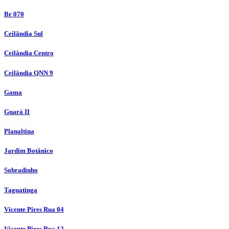
Br 070
Ceilândia Sul
Ceilândia Centro
Ceilândia QNN 9
Gama
Guará II
Planaltina
Jardim Botânico
Sobradinho
Taguatinga
Vicente Pires Rua 04
Vicente Pires Rua 12