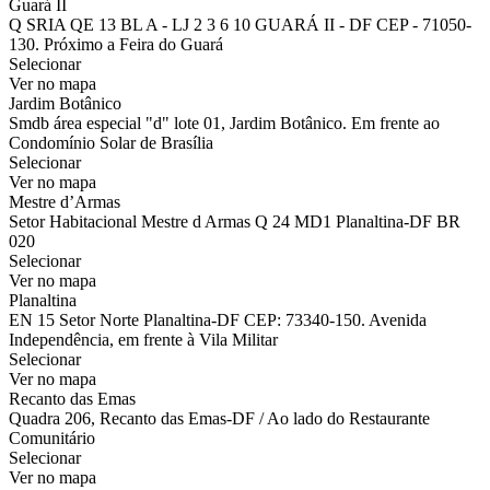
Guará II
Q SRIA QE 13 BL A - LJ 2 3 6 10 GUARÁ II - DF CEP - 71050-
130. Próximo a Feira do Guará
Selecionar
Ver no mapa
Jardim Botânico
Smdb área especial "d" lote 01, Jardim Botânico. Em frente ao
Condomínio Solar de Brasília
Selecionar
Ver no mapa
Mestre d’Armas
Setor Habitacional Mestre d Armas Q 24 MD1 Planaltina-DF BR
020
Selecionar
Ver no mapa
Planaltina
EN 15 Setor Norte Planaltina-DF CEP: 73340-150. Avenida
Independência, em frente à Vila Militar
Selecionar
Ver no mapa
Recanto das Emas
Quadra 206, Recanto das Emas-DF / Ao lado do Restaurante
Comunitário
Selecionar
Ver no mapa