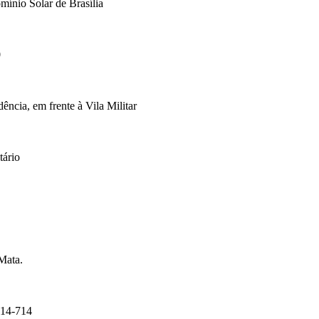
mínio Solar de Brasília
0
cia, em frente à Vila Militar
tário
Mata.
14-714