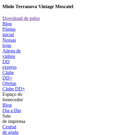
Miolo Terranova Vintage Moscatel
Download de todos
Blog
Página
inicial
Nossas
lojas
Adega de
vinhos
DD
express
Clube
DD+
Ofertas
Clube DD+
Espaço do
fornecedor
Blog
Dia a Dia
Sala
de imprensa
Central
de ajuda