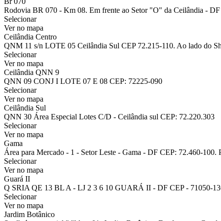
Br 070
Rodovia BR 070 - Km 08. Em frente ao Setor "O" da Ceilândia - DF 
Selecionar
Ver no mapa
Ceilândia Centro
QNM 11 s/n LOTE 05 Ceilândia Sul CEP 72.215-110. Ao lado do Sh
Selecionar
Ver no mapa
Ceilândia QNN 9
QNN 09 CONJ I LOTE 07 E 08 CEP: 72225-090
Selecionar
Ver no mapa
Ceilândia Sul
QNN 30 Área Especial Lotes C/D - Ceilândia sul CEP: 72.220.303
Selecionar
Ver no mapa
Gama
Área para Mercado - 1 - Setor Leste - Gama - DF CEP: 72.460-100. 
Selecionar
Ver no mapa
Guará II
Q SRIA QE 13 BL A - LJ 2 3 6 10 GUARÁ II - DF CEP - 71050-130
Selecionar
Ver no mapa
Jardim Botânico