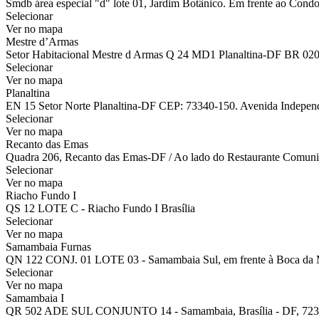
Smdb área especial "d" lote 01, Jardim Botânico. Em frente ao Condo
Selecionar
Ver no mapa
Mestre d’Armas
Setor Habitacional Mestre d Armas Q 24 MD1 Planaltina-DF BR 02
Selecionar
Ver no mapa
Planaltina
EN 15 Setor Norte Planaltina-DF CEP: 73340-150. Avenida Independên
Selecionar
Ver no mapa
Recanto das Emas
Quadra 206, Recanto das Emas-DF / Ao lado do Restaurante Comuni
Selecionar
Ver no mapa
Riacho Fundo I
QS 12 LOTE C - Riacho Fundo I Brasília
Selecionar
Ver no mapa
Samambaia Furnas
QN 122 CONJ. 01 LOTE 03 - Samambaia Sul, em frente à Boca da 
Selecionar
Ver no mapa
Samambaia I
QR 502 ADE SUL CONJUNTO 14 - Samambaia, Brasília - DF, 723