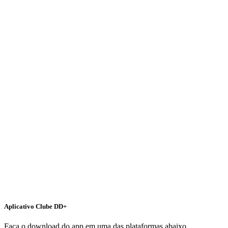
Aplicativo Clube DD+
Faça o download do app em uma das plataformas abaixo