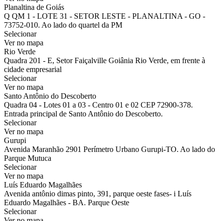
Planaltina de Goiás
Q QM 1 - LOTE 31 - SETOR LESTE - PLANALTINA - GO -
73752-010. Ao lado do quartel da PM
Selecionar
Ver no mapa
Rio Verde
Quadra 201 - E, Setor Faiçalville Goiânia Rio Verde, em frente à
cidade empresarial
Selecionar
Ver no mapa
Santo Antônio do Descoberto
Quadra 04 - Lotes 01 a 03 - Centro 01 e 02 CEP 72900-378.
Entrada principal de Santo Antônio do Descoberto.
Selecionar
Ver no mapa
Gurupi
Avenida Maranhão 2901 Perímetro Urbano Gurupi-TO. Ao lado do
Parque Mutuca
Selecionar
Ver no mapa
Luís Eduardo Magalhães
Avenida antônio dimas pinto, 391, parque oeste fases- i Luís
Eduardo Magalhães - BA. Parque Oeste
Selecionar
Ver no mapa