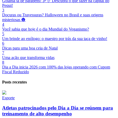
Goiânia tá de parabéns! 🎉🎊 Descubra o que fazer na capital do
Pequi!
3
Doçuras ou Travessuras? Halloween no Brasil e suas origens
misteriosas 🎃
4
Você sabia que hoje é o dia Mundial do Veganismo?
5
Um brinde ao enólogo: o maestro por trás da sua taça de vinho!
6
Dicas para uma boa ceia de Natal
7
Uma ação que transforma vidas
8
Dia a Dia inicia 2026 com 100% das lojas operando com Cupom
Fiscal Reduzido
Posts recentes
Esporte
Atletas patrocinados pelo Dia a Dia se reúnem para
treinamento de alto desempenho