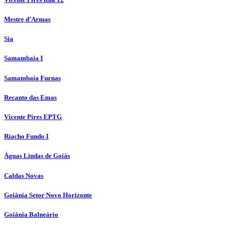
Mestre d’Armas
Sia
Samambaia I
Samambaia Furnas
Recanto das Emas
Vicente Pires EPTG
Riacho Fundo I
Águas Lindas de Goiás
Caldas Novas
Goiânia Setor Novo Horizonte
Goiânia Balneário