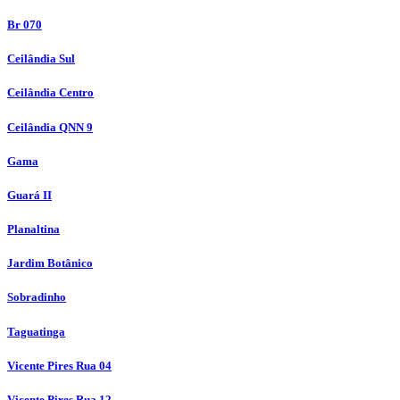
Br 070
Ceilândia Sul
Ceilândia Centro
Ceilândia QNN 9
Gama
Guará II
Planaltina
Jardim Botânico
Sobradinho
Taguatinga
Vicente Pires Rua 04
Vicente Pires Rua 12