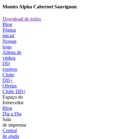
Montes Alpha Cabernet Sauvignon
Download de todos
Blog
Página
inicial
Nossas
lojas
Adega de
vinhos
DD
express
Clube
DD+
Ofertas
Clube DD+
Espaço do
fornecedor
Blog
Dia a Dia
Sala
de imprensa
Central
de ajuda