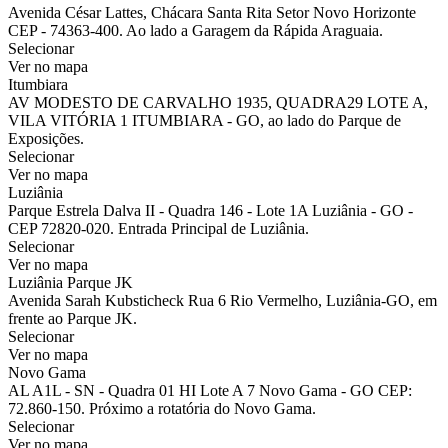
Avenida César Lattes, Chácara Santa Rita Setor Novo Horizonte
CEP - 74363-400. Ao lado a Garagem da Rápida Araguaia.
Selecionar
Ver no mapa
Itumbiara
AV MODESTO DE CARVALHO 1935, QUADRA29 LOTE A,
VILA VITÓRIA 1 ITUMBIARA - GO, ao lado do Parque de
Exposições.
Selecionar
Ver no mapa
Luziânia
Parque Estrela Dalva II - Quadra 146 - Lote 1A Luziânia - GO -
CEP 72820-020. Entrada Principal de Luziânia.
Selecionar
Ver no mapa
Luziânia Parque JK
Avenida Sarah Kubsticheck Rua 6 Rio Vermelho, Luziânia-GO, em
frente ao Parque JK.
Selecionar
Ver no mapa
Novo Gama
AL A1L - SN - Quadra 01 HI Lote A 7 Novo Gama - GO CEP:
72.860-150. Próximo a rotatória do Novo Gama.
Selecionar
Ver no mapa