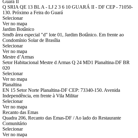
Guará II
Q SRIA QE 13 BL A - LJ 2 3 6 10 GUARÁ II - DF CEP - 71050-
130. Próximo a Feira do Guará
Selecionar
Ver no mapa
Jardim Botânico
Smdb área especial "d" lote 01, Jardim Botânico. Em frente ao
Condomínio Solar de Brasília
Selecionar
Ver no mapa
Mestre d’Armas
Setor Habitacional Mestre d Armas Q 24 MD1 Planaltina-DF BR
020
Selecionar
Ver no mapa
Planaltina
EN 15 Setor Norte Planaltina-DF CEP: 73340-150. Avenida
Independência, em frente à Vila Militar
Selecionar
Ver no mapa
Recanto das Emas
Quadra 206, Recanto das Emas-DF / Ao lado do Restaurante
Comunitário
Selecionar
Ver no mapa