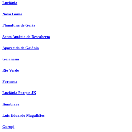
Luziânia
Novo Gama
Planaltina de Goiás
Santo Antônio do Descoberto
Aparecida de Goiânia
Goianésia
Rio Verde
Formosa
Luziânia Parque JK
Itumbiara
Luís Eduardo Magalhães
Gurupi