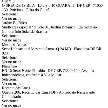
Guará II
Q SRIA QE 13 BL A - LJ 2 3 6 10 GUARÁ II - DF CEP - 71050-
130. Próximo a Feira do Guará
Selecionar
Ver no mapa
Jardim Botânico
Smdb área especial "d" lote 01, Jardim Botânico. Em frente ao
Condomínio Solar de Brasília
Selecionar
Ver no mapa
Mestre d’Armas
Setor Habitacional Mestre d Armas Q 24 MD1 Planaltina-DF BR
020
Selecionar
Ver no mapa
Planaltina
EN 15 Setor Norte Planaltina-DF CEP: 73340-150. Avenida
Independência, em frente à Vila Militar
Selecionar
Ver no mapa
Recanto das Emas
Quadra 206, Recanto das Emas-DF / Ao lado do Restaurante
Comunitário
Selecionar
Ver no mapa