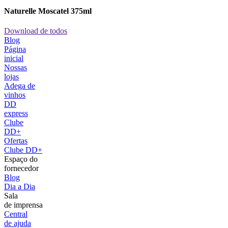
Naturelle Moscatel 375ml
Download de todos
Blog
Página
inicial
Nossas
lojas
Adega de
vinhos
DD
express
Clube
DD+
Ofertas
Clube DD+
Espaço do
fornecedor
Blog
Dia a Dia
Sala
de imprensa
Central
de ajuda