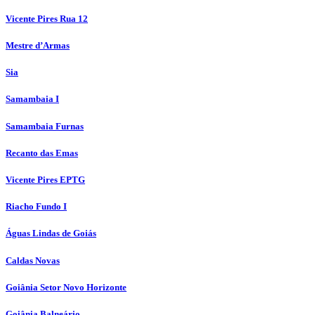
Vicente Pires Rua 12
Mestre d’Armas
Sia
Samambaia I
Samambaia Furnas
Recanto das Emas
Vicente Pires EPTG
Riacho Fundo I
Águas Lindas de Goiás
Caldas Novas
Goiânia Setor Novo Horizonte
Goiânia Balneário