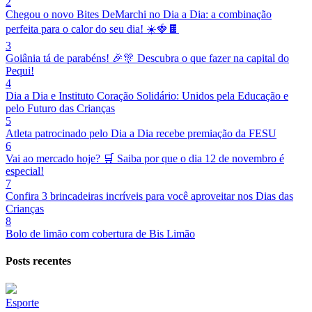
2
Chegou o novo Bites DeMarchi no Dia a Dia: a combinação
perfeita para o calor do seu dia! ☀️🍓🍫
3
Goiânia tá de parabéns! 🎉🎊 Descubra o que fazer na capital do
Pequi!
4
Dia a Dia e Instituto Coração Solidário: Unidos pela Educação e
pelo Futuro das Crianças
5
Atleta patrocinado pelo Dia a Dia recebe premiação da FESU
6
Vai ao mercado hoje? 🛒 Saiba por que o dia 12 de novembro é
especial!
7
Confira 3 brincadeiras incríveis para você aproveitar nos Dias das
Crianças
8
Bolo de limão com cobertura de Bis Limão
Posts recentes
Esporte