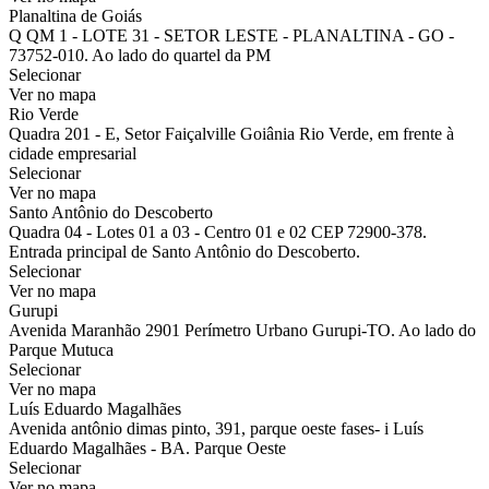
Planaltina de Goiás
Q QM 1 - LOTE 31 - SETOR LESTE - PLANALTINA - GO -
73752-010. Ao lado do quartel da PM
Selecionar
Ver no mapa
Rio Verde
Quadra 201 - E, Setor Faiçalville Goiânia Rio Verde, em frente à
cidade empresarial
Selecionar
Ver no mapa
Santo Antônio do Descoberto
Quadra 04 - Lotes 01 a 03 - Centro 01 e 02 CEP 72900-378.
Entrada principal de Santo Antônio do Descoberto.
Selecionar
Ver no mapa
Gurupi
Avenida Maranhão 2901 Perímetro Urbano Gurupi-TO. Ao lado do
Parque Mutuca
Selecionar
Ver no mapa
Luís Eduardo Magalhães
Avenida antônio dimas pinto, 391, parque oeste fases- i Luís
Eduardo Magalhães - BA. Parque Oeste
Selecionar
Ver no mapa