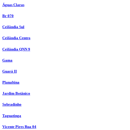
Águas Claras
Br 070
Ceilândia Sul
Ceilândia Centro
Ceilândia QNN 9
Gama
Guará II
Planaltina
Jardim Botânico
Sobradinho
Taguatinga
Vicente Pires Rua 04