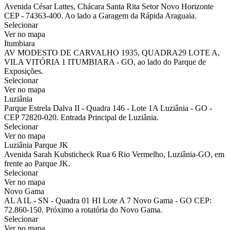
Avenida César Lattes, Chácara Santa Rita Setor Novo Horizonte
CEP - 74363-400. Ao lado a Garagem da Rápida Araguaia.
Selecionar
Ver no mapa
Itumbiara
AV MODESTO DE CARVALHO 1935, QUADRA29 LOTE A,
VILA VITÓRIA 1 ITUMBIARA - GO, ao lado do Parque de
Exposições.
Selecionar
Ver no mapa
Luziânia
Parque Estrela Dalva II - Quadra 146 - Lote 1A Luziânia - GO -
CEP 72820-020. Entrada Principal de Luziânia.
Selecionar
Ver no mapa
Luziânia Parque JK
Avenida Sarah Kubsticheck Rua 6 Rio Vermelho, Luziânia-GO, em
frente ao Parque JK.
Selecionar
Ver no mapa
Novo Gama
AL A1L - SN - Quadra 01 HI Lote A 7 Novo Gama - GO CEP:
72.860-150. Próximo a rotatória do Novo Gama.
Selecionar
Ver no mapa