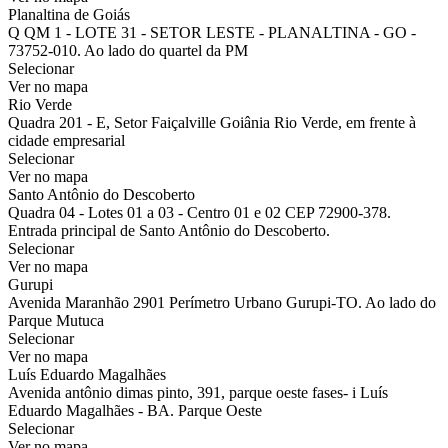
Planaltina de Goiás
Q QM 1 - LOTE 31 - SETOR LESTE - PLANALTINA - GO -
73752-010. Ao lado do quartel da PM
Selecionar
Ver no mapa
Rio Verde
Quadra 201 - E, Setor Faiçalville Goiânia Rio Verde, em frente à
cidade empresarial
Selecionar
Ver no mapa
Santo Antônio do Descoberto
Quadra 04 - Lotes 01 a 03 - Centro 01 e 02 CEP 72900-378.
Entrada principal de Santo Antônio do Descoberto.
Selecionar
Ver no mapa
Gurupi
Avenida Maranhão 2901 Perímetro Urbano Gurupi-TO. Ao lado do
Parque Mutuca
Selecionar
Ver no mapa
Luís Eduardo Magalhães
Avenida antônio dimas pinto, 391, parque oeste fases- i Luís
Eduardo Magalhães - BA. Parque Oeste
Selecionar
Ver no mapa