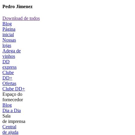
Pedro Jimenez
Download de todos
Blog
Página
inicial
Nossas
lojas
Adega de
vinhos
DD
express
Clube
DD+
Ofertas
Clube DD+
Espaço do
fornecedor
Blog
Dia a Dia
Sala
de imprensa
Central
de ajuda