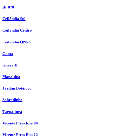
Br 070
Ceilândia Sul
Ceilândia Centro
Ceilândia QNN 9
Gama
Guará II
Planaltina
Jardim Botânico
Sobradinho
Taguatinga
Vicente Pires Rua 04
Vicente Pires Rua 12