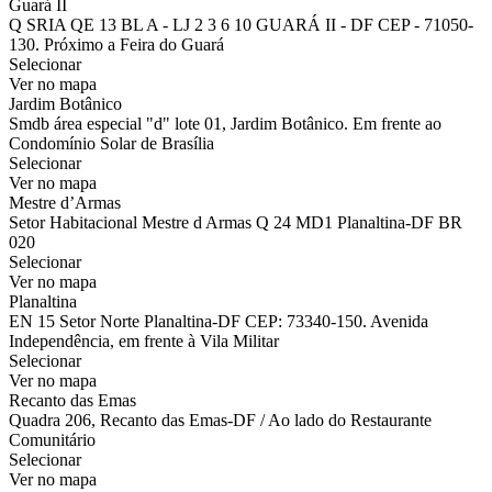
Guará II
Q SRIA QE 13 BL A - LJ 2 3 6 10 GUARÁ II - DF CEP - 71050-
130. Próximo a Feira do Guará
Selecionar
Ver no mapa
Jardim Botânico
Smdb área especial "d" lote 01, Jardim Botânico. Em frente ao
Condomínio Solar de Brasília
Selecionar
Ver no mapa
Mestre d’Armas
Setor Habitacional Mestre d Armas Q 24 MD1 Planaltina-DF BR
020
Selecionar
Ver no mapa
Planaltina
EN 15 Setor Norte Planaltina-DF CEP: 73340-150. Avenida
Independência, em frente à Vila Militar
Selecionar
Ver no mapa
Recanto das Emas
Quadra 206, Recanto das Emas-DF / Ao lado do Restaurante
Comunitário
Selecionar
Ver no mapa