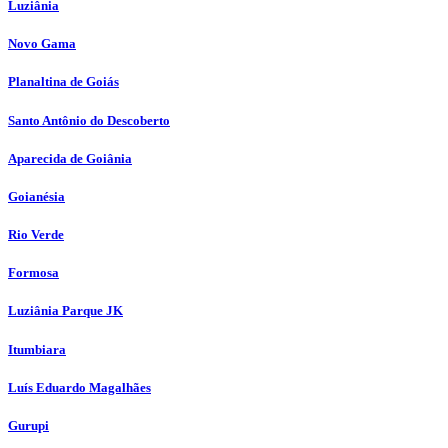
Luziânia
Novo Gama
Planaltina de Goiás
Santo Antônio do Descoberto
Aparecida de Goiânia
Goianésia
Rio Verde
Formosa
Luziânia Parque JK
Itumbiara
Luís Eduardo Magalhães
Gurupi