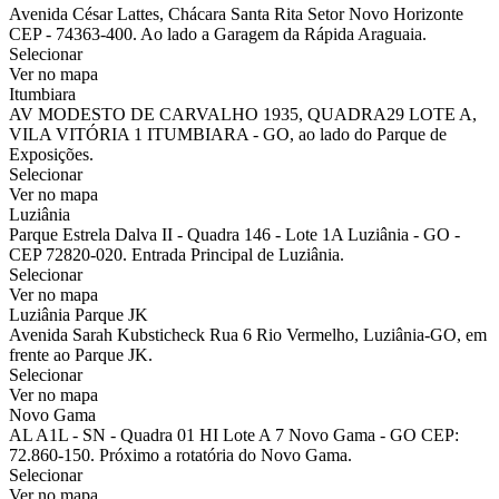
Avenida César Lattes, Chácara Santa Rita Setor Novo Horizonte
CEP - 74363-400. Ao lado a Garagem da Rápida Araguaia.
Selecionar
Ver no mapa
Itumbiara
AV MODESTO DE CARVALHO 1935, QUADRA29 LOTE A,
VILA VITÓRIA 1 ITUMBIARA - GO, ao lado do Parque de
Exposições.
Selecionar
Ver no mapa
Luziânia
Parque Estrela Dalva II - Quadra 146 - Lote 1A Luziânia - GO -
CEP 72820-020. Entrada Principal de Luziânia.
Selecionar
Ver no mapa
Luziânia Parque JK
Avenida Sarah Kubsticheck Rua 6 Rio Vermelho, Luziânia-GO, em
frente ao Parque JK.
Selecionar
Ver no mapa
Novo Gama
AL A1L - SN - Quadra 01 HI Lote A 7 Novo Gama - GO CEP:
72.860-150. Próximo a rotatória do Novo Gama.
Selecionar
Ver no mapa