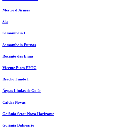
Mestre d’Armas
Sia
Samambaia I
Samambaia Furnas
Recanto das Emas
Vicente Pires EPTG
Riacho Fundo I
Águas Lindas de Goiás
Caldas Novas
Goiânia Setor Novo Horizonte
Goiânia Balneário