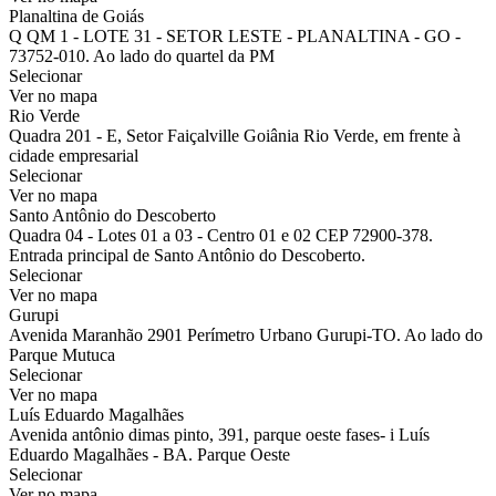
Planaltina de Goiás
Q QM 1 - LOTE 31 - SETOR LESTE - PLANALTINA - GO -
73752-010. Ao lado do quartel da PM
Selecionar
Ver no mapa
Rio Verde
Quadra 201 - E, Setor Faiçalville Goiânia Rio Verde, em frente à
cidade empresarial
Selecionar
Ver no mapa
Santo Antônio do Descoberto
Quadra 04 - Lotes 01 a 03 - Centro 01 e 02 CEP 72900-378.
Entrada principal de Santo Antônio do Descoberto.
Selecionar
Ver no mapa
Gurupi
Avenida Maranhão 2901 Perímetro Urbano Gurupi-TO. Ao lado do
Parque Mutuca
Selecionar
Ver no mapa
Luís Eduardo Magalhães
Avenida antônio dimas pinto, 391, parque oeste fases- i Luís
Eduardo Magalhães - BA. Parque Oeste
Selecionar
Ver no mapa