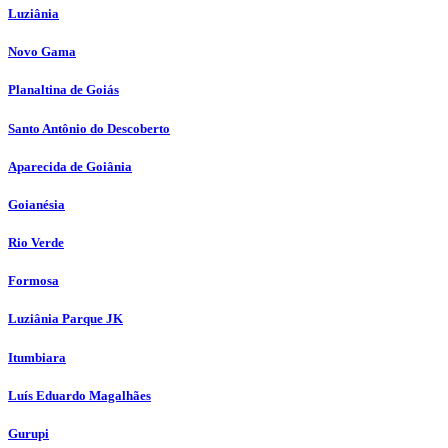
Luziânia
Novo Gama
Planaltina de Goiás
Santo Antônio do Descoberto
Aparecida de Goiânia
Goianésia
Rio Verde
Formosa
Luziânia Parque JK
Itumbiara
Luís Eduardo Magalhães
Gurupi