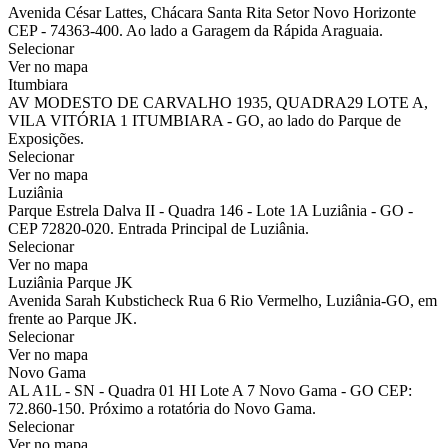
Avenida César Lattes, Chácara Santa Rita Setor Novo Horizonte
CEP - 74363-400. Ao lado a Garagem da Rápida Araguaia.
Selecionar
Ver no mapa
Itumbiara
AV MODESTO DE CARVALHO 1935, QUADRA29 LOTE A,
VILA VITÓRIA 1 ITUMBIARA - GO, ao lado do Parque de
Exposições.
Selecionar
Ver no mapa
Luziânia
Parque Estrela Dalva II - Quadra 146 - Lote 1A Luziânia - GO -
CEP 72820-020. Entrada Principal de Luziânia.
Selecionar
Ver no mapa
Luziânia Parque JK
Avenida Sarah Kubsticheck Rua 6 Rio Vermelho, Luziânia-GO, em
frente ao Parque JK.
Selecionar
Ver no mapa
Novo Gama
AL A1L - SN - Quadra 01 HI Lote A 7 Novo Gama - GO CEP:
72.860-150. Próximo a rotatória do Novo Gama.
Selecionar
Ver no mapa