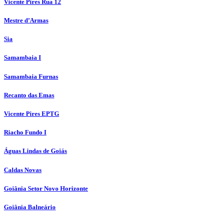
Vicente Pires Rua 12
Mestre d’Armas
Sia
Samambaia I
Samambaia Furnas
Recanto das Emas
Vicente Pires EPTG
Riacho Fundo I
Águas Lindas de Goiás
Caldas Novas
Goiânia Setor Novo Horizonte
Goiânia Balneário