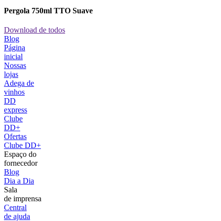
Pergola 750ml TTO Suave
Download de todos
Blog
Página
inicial
Nossas
lojas
Adega de
vinhos
DD
express
Clube
DD+
Ofertas
Clube DD+
Espaço do
fornecedor
Blog
Dia a Dia
Sala
de imprensa
Central
de ajuda