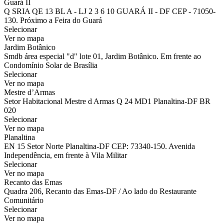
Guará II
Q SRIA QE 13 BL A - LJ 2 3 6 10 GUARÁ II - DF CEP - 71050-
130. Próximo a Feira do Guará
Selecionar
Ver no mapa
Jardim Botânico
Smdb área especial "d" lote 01, Jardim Botânico. Em frente ao
Condomínio Solar de Brasília
Selecionar
Ver no mapa
Mestre d’Armas
Setor Habitacional Mestre d Armas Q 24 MD1 Planaltina-DF BR
020
Selecionar
Ver no mapa
Planaltina
EN 15 Setor Norte Planaltina-DF CEP: 73340-150. Avenida
Independência, em frente à Vila Militar
Selecionar
Ver no mapa
Recanto das Emas
Quadra 206, Recanto das Emas-DF / Ao lado do Restaurante
Comunitário
Selecionar
Ver no mapa