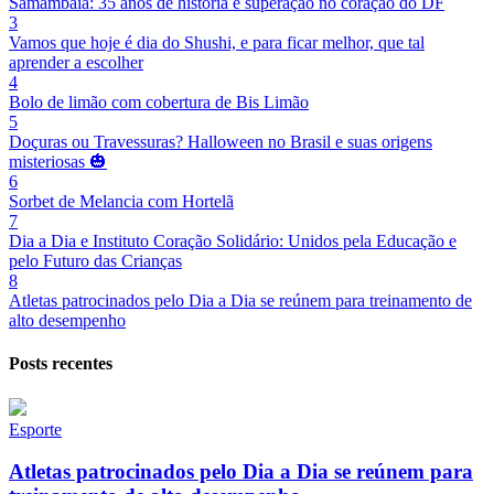
Samambaia: 35 anos de história e superação no coração do DF
3
Vamos que hoje é dia do Shushi, e para ficar melhor, que tal
aprender a escolher
4
Bolo de limão com cobertura de Bis Limão
5
Doçuras ou Travessuras? Halloween no Brasil e suas origens
misteriosas 🎃
6
Sorbet de Melancia com Hortelã
7
Dia a Dia e Instituto Coração Solidário: Unidos pela Educação e
pelo Futuro das Crianças
8
Atletas patrocinados pelo Dia a Dia se reúnem para treinamento de
alto desempenho
Posts recentes
Esporte
Atletas patrocinados pelo Dia a Dia se reúnem para