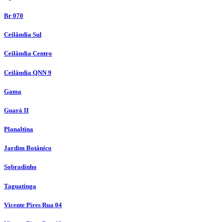
Br 070
Ceilândia Sul
Ceilândia Centro
Ceilândia QNN 9
Gama
Guará II
Planaltina
Jardim Botânico
Sobradinho
Taguatinga
Vicente Pires Rua 04