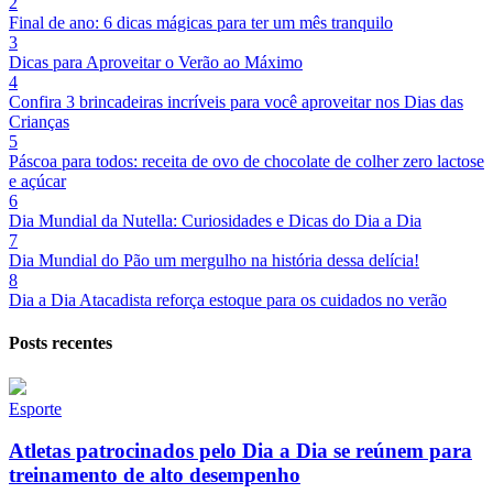
2
Final de ano: 6 dicas mágicas para ter um mês tranquilo
3
Dicas para Aproveitar o Verão ao Máximo
4
Confira 3 brincadeiras incríveis para você aproveitar nos Dias das
Crianças
5
Páscoa para todos: receita de ovo de chocolate de colher zero lactose
e açúcar
6
Dia Mundial da Nutella: Curiosidades e Dicas do Dia a Dia
7
Dia Mundial do Pão um mergulho na história dessa delícia!
8
Dia a Dia Atacadista reforça estoque para os cuidados no verão
Posts recentes
Esporte
Atletas patrocinados pelo Dia a Dia se reúnem para
treinamento de alto desempenho