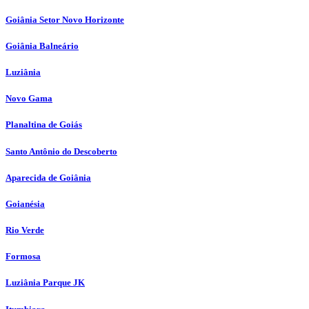
Goiânia Setor Novo Horizonte
Goiânia Balneário
Luziânia
Novo Gama
Planaltina de Goiás
Santo Antônio do Descoberto
Aparecida de Goiânia
Goianésia
Rio Verde
Formosa
Luziânia Parque JK