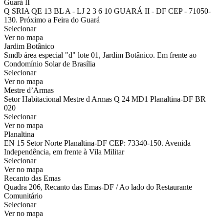
Guará II
Q SRIA QE 13 BL A - LJ 2 3 6 10 GUARÁ II - DF CEP - 71050-
130. Próximo a Feira do Guará
Selecionar
Ver no mapa
Jardim Botânico
Smdb área especial "d" lote 01, Jardim Botânico. Em frente ao
Condomínio Solar de Brasília
Selecionar
Ver no mapa
Mestre d’Armas
Setor Habitacional Mestre d Armas Q 24 MD1 Planaltina-DF BR
020
Selecionar
Ver no mapa
Planaltina
EN 15 Setor Norte Planaltina-DF CEP: 73340-150. Avenida
Independência, em frente à Vila Militar
Selecionar
Ver no mapa
Recanto das Emas
Quadra 206, Recanto das Emas-DF / Ao lado do Restaurante
Comunitário
Selecionar
Ver no mapa