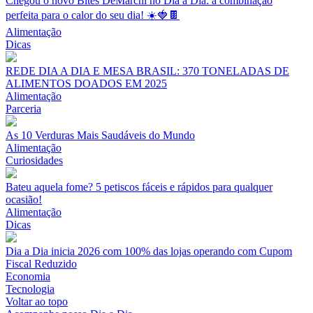
Chegou o novo Bites DeMarchi no Dia a Dia: a combinação
perfeita para o calor do seu dia! ☀️🍓🍫
Alimentação
Dicas
REDE DIA A DIA E MESA BRASIL: 370 TONELADAS DE
ALIMENTOS DOADOS EM 2025
Alimentação
Parceria
As 10 Verduras Mais Saudáveis do Mundo
Alimentação
Curiosidades
Bateu aquela fome? 5 petiscos fáceis e rápidos para qualquer
ocasião!
Alimentação
Dicas
Dia a Dia inicia 2026 com 100% das lojas operando com Cupom
Fiscal Reduzido
Economia
Tecnologia
Voltar ao topo