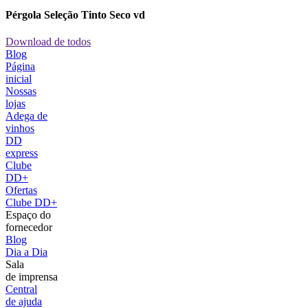
Pérgola Seleção Tinto Seco vd
Download de todos
Blog
Página
inicial
Nossas
lojas
Adega de
vinhos
DD
express
Clube
DD+
Ofertas
Clube DD+
Espaço do
fornecedor
Blog
Dia a Dia
Sala
de imprensa
Central
de ajuda