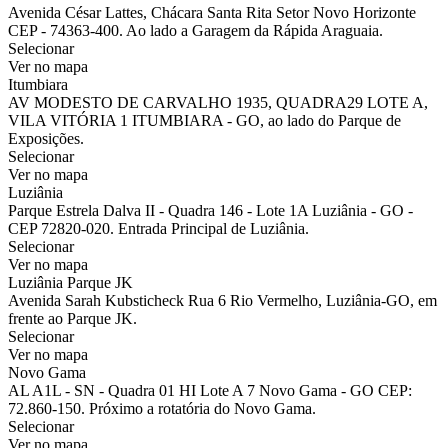
Avenida César Lattes, Chácara Santa Rita Setor Novo Horizonte
CEP - 74363-400. Ao lado a Garagem da Rápida Araguaia.
Selecionar
Ver no mapa
Itumbiara
AV MODESTO DE CARVALHO 1935, QUADRA29 LOTE A,
VILA VITÓRIA 1 ITUMBIARA - GO, ao lado do Parque de
Exposições.
Selecionar
Ver no mapa
Luziânia
Parque Estrela Dalva II - Quadra 146 - Lote 1A Luziânia - GO -
CEP 72820-020. Entrada Principal de Luziânia.
Selecionar
Ver no mapa
Luziânia Parque JK
Avenida Sarah Kubsticheck Rua 6 Rio Vermelho, Luziânia-GO, em
frente ao Parque JK.
Selecionar
Ver no mapa
Novo Gama
AL A1L - SN - Quadra 01 HI Lote A 7 Novo Gama - GO CEP:
72.860-150. Próximo a rotatória do Novo Gama.
Selecionar
Ver no mapa