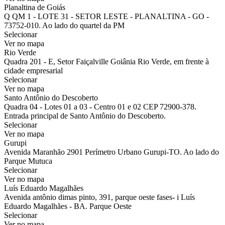
Planaltina de Goiás
Q QM 1 - LOTE 31 - SETOR LESTE - PLANALTINA - GO -
73752-010. Ao lado do quartel da PM
Selecionar
Ver no mapa
Rio Verde
Quadra 201 - E, Setor Faiçalville Goiânia Rio Verde, em frente à
cidade empresarial
Selecionar
Ver no mapa
Santo Antônio do Descoberto
Quadra 04 - Lotes 01 a 03 - Centro 01 e 02 CEP 72900-378.
Entrada principal de Santo Antônio do Descoberto.
Selecionar
Ver no mapa
Gurupi
Avenida Maranhão 2901 Perímetro Urbano Gurupi-TO. Ao lado do
Parque Mutuca
Selecionar
Ver no mapa
Luís Eduardo Magalhães
Avenida antônio dimas pinto, 391, parque oeste fases- i Luís
Eduardo Magalhães - BA. Parque Oeste
Selecionar
Ver no mapa