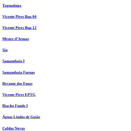
Taguatinga
Vicente Pires Rua 04
Vicente Pires Rua 12
Mestre d’Armas
Sia
Samambaia I
Samambaia Furnas
Recanto das Emas
Vicente Pires EPTG
Riacho Fundo I
Águas Lindas de Goiás
Caldas Novas