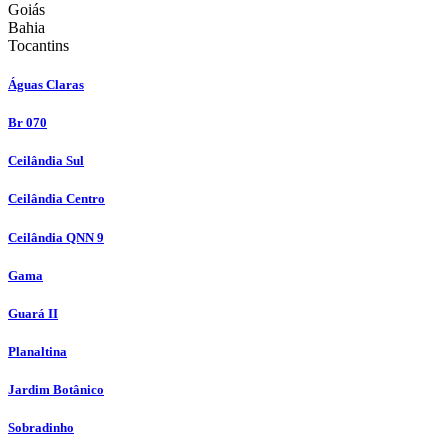
Goiás
Bahia
Tocantins
Águas Claras
Br 070
Ceilândia Sul
Ceilândia Centro
Ceilândia QNN 9
Gama
Guará II
Planaltina
Jardim Botânico
Sobradinho