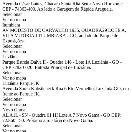
Avenida César Lattes, Chácara Santa Rita Setor Novo Horizonte
CEP - 74363-400. Ao lado a Garagem da Rápida Araguaia.
Selecionar
Ver no mapa
Itumbiara
AV MODESTO DE CARVALHO 1935, QUADRA29 LOTE A,
VILA VITÓRIA 1 ITUMBIARA - GO, ao lado do Parque de
Exposições.
Selecionar
Ver no mapa
Luziânia
Parque Estrela Dalva II - Quadra 146 - Lote 1A Luziânia - GO -
CEP 72820-020. Entrada Principal de Luziânia.
Selecionar
Ver no mapa
Luziânia Parque JK
Avenida Sarah Kubsticheck Rua 6 Rio Vermelho, Luziânia-GO, em
frente ao Parque JK.
Selecionar
Ver no mapa
Novo Gama
AL A1L - SN - Quadra 01 HI Lote A 7 Novo Gama - GO CEP:
72.860-150. Próximo a rotatória do Novo Gama.
Selecionar
Ver no mapa