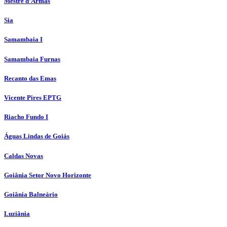
Mestre d’Armas
Sia
Samambaia I
Samambaia Furnas
Recanto das Emas
Vicente Pires EPTG
Riacho Fundo I
Águas Lindas de Goiás
Caldas Novas
Goiânia Setor Novo Horizonte
Goiânia Balneário
Luziânia