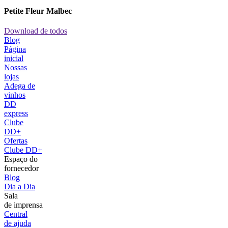
Petite Fleur Malbec
Download de todos
Blog
Página
inicial
Nossas
lojas
Adega de
vinhos
DD
express
Clube
DD+
Ofertas
Clube DD+
Espaço do
fornecedor
Blog
Dia a Dia
Sala
de imprensa
Central
de ajuda