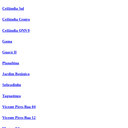
Ceilândia Sul
Ceilândia Centro
Ceilândia QNN 9
Gama
Guará II
Planaltina
Jardim Botânico
Sobradinho
Taguatinga
Vicente Pires Rua 04
Vicente Pires Rua 12