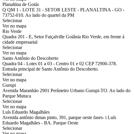
Planaltina de Goiás
Q QM 1 - LOTE 31 - SETOR LESTE - PLANALTINA - GO -
73752-010. Ao lado do quartel da PM
Selecionar
Ver no mapa
Rio Verde
Quadra 201 - E, Setor Faiçalville Goiânia Rio Verde, em frente à
cidade empresarial
Selecionar
Ver no mapa
Santo Antônio do Descoberto
Quadra 04 - Lotes 01 a 03 - Centro 01 e 02 CEP 72900-378.
Entrada principal de Santo Antônio do Descoberto.
Selecionar
Ver no mapa
Gurupi
Avenida Maranhão 2901 Perímetro Urbano Gurupi-TO. Ao lado do
Parque Mutuca
Selecionar
Ver no mapa
Luís Eduardo Magalhães
Avenida antônio dimas pinto, 391, parque oeste fases- i Luís
Eduardo Magalhães - BA. Parque Oeste
Selecionar
Ver no mapa