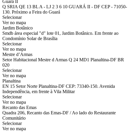
Guará II
Q SRIA QE 13 BL A - LJ 2 3 6 10 GUARÁ II - DF CEP - 71050-
130. Próximo a Feira do Guará
Selecionar
Ver no mapa
Jardim Botânico
Smdb área especial "d" lote 01, Jardim Botânico. Em frente ao
Condomínio Solar de Brasília
Selecionar
Ver no mapa
Mestre d’Armas
Setor Habitacional Mestre d Armas Q 24 MD1 Planaltina-DF BR
020
Selecionar
Ver no mapa
Planaltina
EN 15 Setor Norte Planaltina-DF CEP: 73340-150. Avenida
Independência, em frente à Vila Militar
Selecionar
Ver no mapa
Recanto das Emas
Quadra 206, Recanto das Emas-DF / Ao lado do Restaurante
Comunitário
Selecionar
Ver no mapa