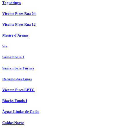
Taguatinga
Vicente Pires Rua 04
Vicente Pires Rua 12
Mestre d’Armas
Sia
Samambaia I
Samambaia Furnas
Recanto das Emas
Vicente Pires EPTG
Riacho Fundo I
Águas Lindas de Goiás
Caldas Novas