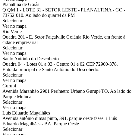
Planaltina de Goiás
Q QM 1 - LOTE 31 - SETOR LESTE - PLANALTINA - GO -
73752-010. Ao lado do quartel da PM
Selecionar
Ver no mapa
Rio Verde
Quadra 201 - E, Setor Faiçalville Goiânia Rio Verde, em frente à
cidade empresarial
Selecionar
Ver no mapa
Santo Antônio do Descoberto
Quadra 04 - Lotes 01 a 03 - Centro 01 e 02 CEP 72900-378.
Entrada principal de Santo Antônio do Descoberto.
Selecionar
Ver no mapa
Gurupi
Avenida Maranhão 2901 Perímetro Urbano Gurupi-TO. Ao lado do
Parque Mutuca
Selecionar
Ver no mapa
Luís Eduardo Magalhães
Avenida antônio dimas pinto, 391, parque oeste fases- i Luís
Eduardo Magalhães - BA. Parque Oeste
Selecionar
Ver no mapa