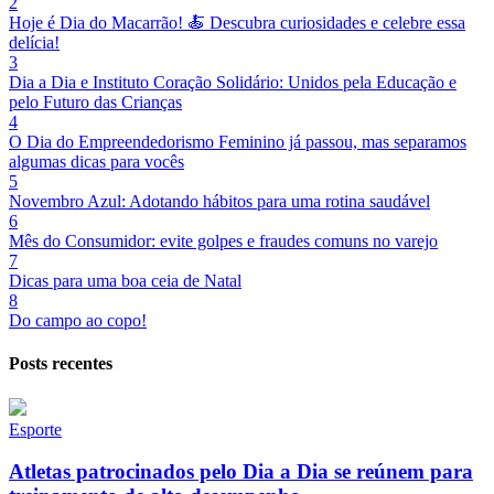
2
Hoje é Dia do Macarrão! 🍝 Descubra curiosidades e celebre essa
delícia!
3
Dia a Dia e Instituto Coração Solidário: Unidos pela Educação e
pelo Futuro das Crianças
4
O Dia do Empreendedorismo Feminino já passou, mas separamos
algumas dicas para vocês
5
Novembro Azul: Adotando hábitos para uma rotina saudável
6
Mês do Consumidor: evite golpes e fraudes comuns no varejo
7
Dicas para uma boa ceia de Natal
8
Do campo ao copo!
Posts recentes
Esporte
Atletas patrocinados pelo Dia a Dia se reúnem para