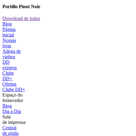
Portillo Pinot Noir
Download de todos
Blog
Página
inicial
Nossas
lojas
Adega de
vinhos
DD
express
Clube
DD+
Ofertas
Clube DD+
Espaço do
fornecedor
Blog
Dia a Dia
Sala
de imprensa
Central
de ajuda