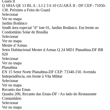
Guará II
Q SRIA QE 13 BL A - LJ 2 3 6 10 GUARÁ II - DF CEP - 71050-
130. Próximo a Feira do Guará
Selecionar
Ver no mapa
Jardim Botânico
Smdb área especial "d" lote 01, Jardim Botânico. Em frente ao
Condomínio Solar de Brasília
Selecionar
Ver no mapa
Mestre d’Armas
Setor Habitacional Mestre d Armas Q 24 MD1 Planaltina-DF BR
020
Selecionar
Ver no mapa
Planaltina
EN 15 Setor Norte Planaltina-DF CEP: 73340-150. Avenida
Independência, em frente à Vila Militar
Selecionar
Ver no mapa
Recanto das Emas
Quadra 206, Recanto das Emas-DF / Ao lado do Restaurante
Comunitário
Selecionar
Ver no mapa