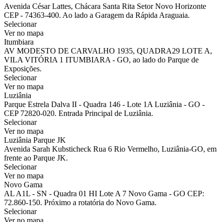
Avenida César Lattes, Chácara Santa Rita Setor Novo Horizonte
CEP - 74363-400. Ao lado a Garagem da Rápida Araguaia.
Selecionar
Ver no mapa
Itumbiara
AV MODESTO DE CARVALHO 1935, QUADRA29 LOTE A,
VILA VITÓRIA 1 ITUMBIARA - GO, ao lado do Parque de
Exposições.
Selecionar
Ver no mapa
Luziânia
Parque Estrela Dalva II - Quadra 146 - Lote 1A Luziânia - GO -
CEP 72820-020. Entrada Principal de Luziânia.
Selecionar
Ver no mapa
Luziânia Parque JK
Avenida Sarah Kubsticheck Rua 6 Rio Vermelho, Luziânia-GO, em
frente ao Parque JK.
Selecionar
Ver no mapa
Novo Gama
AL A1L - SN - Quadra 01 HI Lote A 7 Novo Gama - GO CEP:
72.860-150. Próximo a rotatória do Novo Gama.
Selecionar
Ver no mapa