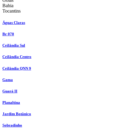
Goiás
Bahia
Tocantins
Águas Claras
Br 070
Ceilândia Sul
Ceilândia Centro
Ceilândia QNN 9
Gama
Guará II
Planaltina
Jardim Botânico
Sobradinho