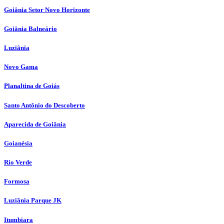
Goiânia Setor Novo Horizonte
Goiânia Balneário
Luziânia
Novo Gama
Planaltina de Goiás
Santo Antônio do Descoberto
Aparecida de Goiânia
Goianésia
Rio Verde
Formosa
Luziânia Parque JK
Itumbiara