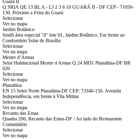
Guará II
Q SRIA QE 13 BL A - LJ 2 3 6 10 GUARÁ II - DF CEP - 71050-
130. Próximo a Feira do Guará
Selecionar
Ver no mapa
Jardim Botânico
Smdb área especial "d" lote 01, Jardim Botânico. Em frente ao
Condomínio Solar de Brasília
Selecionar
Ver no mapa
Mestre d’Armas
Setor Habitacional Mestre d Armas Q 24 MD1 Planaltina-DF BR
020
Selecionar
Ver no mapa
Planaltina
EN 15 Setor Norte Planaltina-DF CEP: 73340-150. Avenida
Independência, em frente à Vila Militar
Selecionar
Ver no mapa
Recanto das Emas
Quadra 206, Recanto das Emas-DF / Ao lado do Restaurante
Comunitário
Selecionar
Ver no mapa