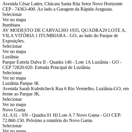
Avenida César Lattes, Chácara Santa Rita Setor Novo Horizonte
CEP - 74363-400. Ao lado a Garagem da Rápida Araguaia.
Selecionar
Ver no mapa
Itumbiara
AV MODESTO DE CARVALHO 1935, QUADRA29 LOTE A,
VILA VITÓRIA 1 ITUMBIARA - GO, ao lado do Parque de
Exposições.
Selecionar
Ver no mapa
Luziânia
Parque Estrela Dalva II - Quadra 146 - Lote 1A Luziânia - GO -
CEP 72820-020. Entrada Principal de Luziânia.
Selecionar
Ver no mapa
Luziânia Parque JK
Avenida Sarah Kubsticheck Rua 6 Rio Vermelho, Luziânia-GO, em
frente ao Parque JK.
Selecionar
Ver no mapa
Novo Gama
AL A1L - SN - Quadra 01 HI Lote A 7 Novo Gama - GO CEP:
72.860-150. Próximo a rotatória do Novo Gama.
Selecionar
Ver no mapa