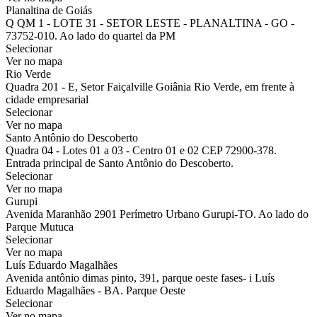
Planaltina de Goiás
Q QM 1 - LOTE 31 - SETOR LESTE - PLANALTINA - GO -
73752-010. Ao lado do quartel da PM
Selecionar
Ver no mapa
Rio Verde
Quadra 201 - E, Setor Faiçalville Goiânia Rio Verde, em frente à
cidade empresarial
Selecionar
Ver no mapa
Santo Antônio do Descoberto
Quadra 04 - Lotes 01 a 03 - Centro 01 e 02 CEP 72900-378.
Entrada principal de Santo Antônio do Descoberto.
Selecionar
Ver no mapa
Gurupi
Avenida Maranhão 2901 Perímetro Urbano Gurupi-TO. Ao lado do
Parque Mutuca
Selecionar
Ver no mapa
Luís Eduardo Magalhães
Avenida antônio dimas pinto, 391, parque oeste fases- i Luís
Eduardo Magalhães - BA. Parque Oeste
Selecionar
Ver no mapa