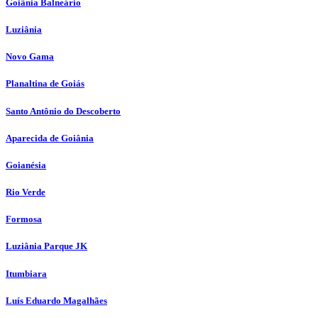
Goiânia Balneário
Luziânia
Novo Gama
Planaltina de Goiás
Santo Antônio do Descoberto
Aparecida de Goiânia
Goianésia
Rio Verde
Formosa
Luziânia Parque JK
Itumbiara
Luís Eduardo Magalhães