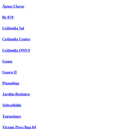
Águas Claras
Br 070
Ceilândia Sul
Ceilândia Centro
Ceilândia QNN 9
Gama
Guará II
Planaltina
Jardim Botânico
Sobradinho
Taguatinga
Vicente Pires Rua 04