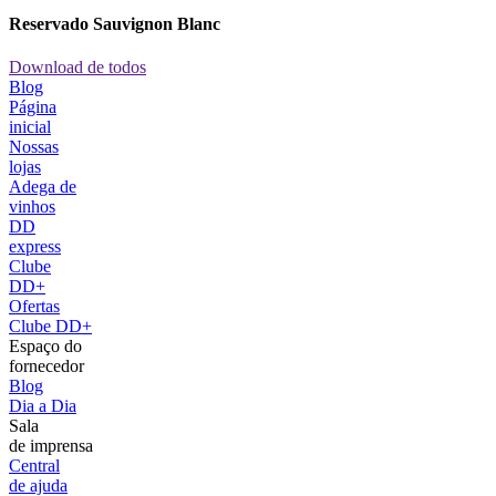
Reservado Sauvignon Blanc
Download de todos
Blog
Página
inicial
Nossas
lojas
Adega de
vinhos
DD
express
Clube
DD+
Ofertas
Clube DD+
Espaço do
fornecedor
Blog
Dia a Dia
Sala
de imprensa
Central
de ajuda