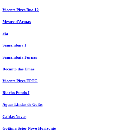
Vicente Pires Rua 12
Mestre d’Armas
Sia
Samambaia I
Samambaia Furnas
Recanto das Emas
Vicente Pires EPTG
Riacho Fundo I
Águas Lindas de Goiás
Caldas Novas
Goiânia Setor Novo Horizonte