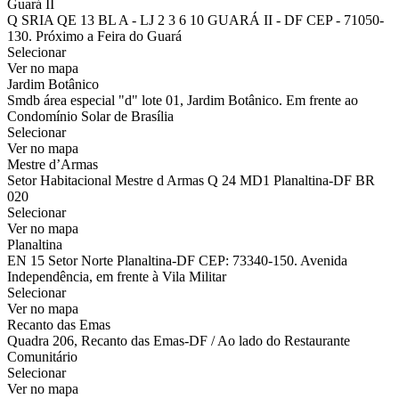
Guará II
Q SRIA QE 13 BL A - LJ 2 3 6 10 GUARÁ II - DF CEP - 71050-
130. Próximo a Feira do Guará
Selecionar
Ver no mapa
Jardim Botânico
Smdb área especial "d" lote 01, Jardim Botânico. Em frente ao
Condomínio Solar de Brasília
Selecionar
Ver no mapa
Mestre d’Armas
Setor Habitacional Mestre d Armas Q 24 MD1 Planaltina-DF BR
020
Selecionar
Ver no mapa
Planaltina
EN 15 Setor Norte Planaltina-DF CEP: 73340-150. Avenida
Independência, em frente à Vila Militar
Selecionar
Ver no mapa
Recanto das Emas
Quadra 206, Recanto das Emas-DF / Ao lado do Restaurante
Comunitário
Selecionar
Ver no mapa