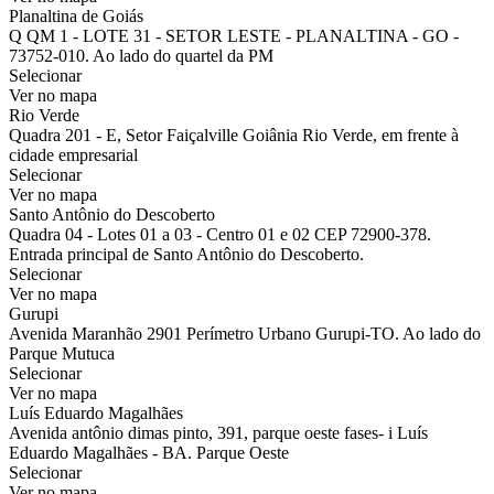
Planaltina de Goiás
Q QM 1 - LOTE 31 - SETOR LESTE - PLANALTINA - GO -
73752-010. Ao lado do quartel da PM
Selecionar
Ver no mapa
Rio Verde
Quadra 201 - E, Setor Faiçalville Goiânia Rio Verde, em frente à
cidade empresarial
Selecionar
Ver no mapa
Santo Antônio do Descoberto
Quadra 04 - Lotes 01 a 03 - Centro 01 e 02 CEP 72900-378.
Entrada principal de Santo Antônio do Descoberto.
Selecionar
Ver no mapa
Gurupi
Avenida Maranhão 2901 Perímetro Urbano Gurupi-TO. Ao lado do
Parque Mutuca
Selecionar
Ver no mapa
Luís Eduardo Magalhães
Avenida antônio dimas pinto, 391, parque oeste fases- i Luís
Eduardo Magalhães - BA. Parque Oeste
Selecionar
Ver no mapa