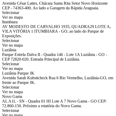
Avenida César Lattes, Chácara Santa Rita Setor Novo Horizonte
CEP - 74363-400. Ao lado a Garagem da Rápida Araguaia.
Selecionar
Ver no mapa
Itumbiara
AV MODESTO DE CARVALHO 1935, QUADRA29 LOTE A,
VILA VITÓRIA 1 ITUMBIARA - GO, ao lado do Parque de
Exposições.
Selecionar
Ver no mapa
Luziânia
Parque Estrela Dalva II - Quadra 146 - Lote 1A Luziânia - GO -
CEP 72820-020. Entrada Principal de Luziânia.
Selecionar
Ver no mapa
Luziânia Parque JK
Avenida Sarah Kubsticheck Rua 6 Rio Vermelho, Luziânia-GO, em
frente ao Parque JK.
Selecionar
Ver no mapa
Novo Gama
AL A1L - SN - Quadra 01 HI Lote A 7 Novo Gama - GO CEP:
72.860-150. Próximo a rotatória do Novo Gama.
Selecionar
Ver no mapa