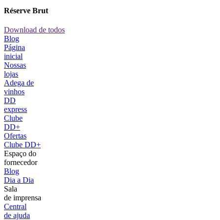
Réserve Brut
Download de todos
Blog
Página
inicial
Nossas
lojas
Adega de
vinhos
DD
express
Clube
DD+
Ofertas
Clube DD+
Espaço do
fornecedor
Blog
Dia a Dia
Sala
de imprensa
Central
de ajuda