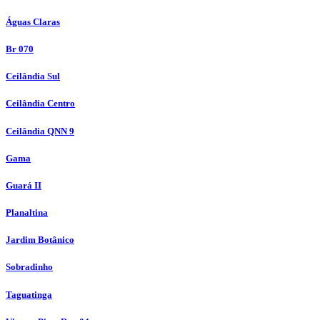
Águas Claras
Br 070
Ceilândia Sul
Ceilândia Centro
Ceilândia QNN 9
Gama
Guará II
Planaltina
Jardim Botânico
Sobradinho
Taguatinga