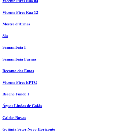
Vicente Pires Rua 04
Vicente Pires Rua 12
Mestre d’Armas
Sia
Samambaia I
Samambaia Furnas
Recanto das Emas
Vicente Pires EPTG
Riacho Fundo I
Águas Lindas de Goiás
Caldas Novas
Goiânia Setor Novo Horizonte