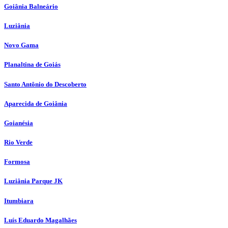
Goiânia Balneário
Luziânia
Novo Gama
Planaltina de Goiás
Santo Antônio do Descoberto
Aparecida de Goiânia
Goianésia
Rio Verde
Formosa
Luziânia Parque JK
Itumbiara
Luís Eduardo Magalhães