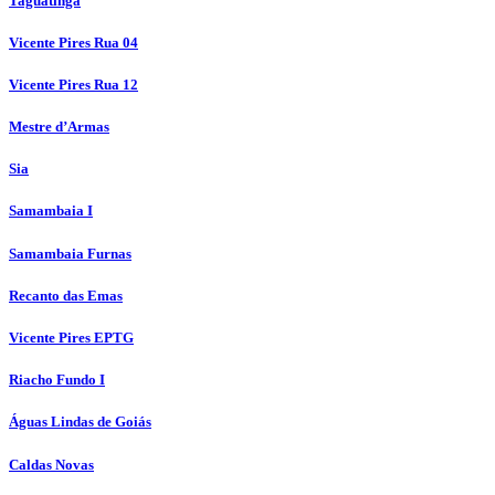
Taguatinga
Vicente Pires Rua 04
Vicente Pires Rua 12
Mestre d’Armas
Sia
Samambaia I
Samambaia Furnas
Recanto das Emas
Vicente Pires EPTG
Riacho Fundo I
Águas Lindas de Goiás
Caldas Novas