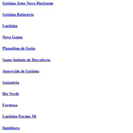
Goiânia Setor Novo Horizonte
Goiânia Balneário
Luziânia
Novo Gama
Planaltina de Goiás
Santo Antônio do Descoberto
Aparecida de Goiânia
Goianésia
Rio Verde
Formosa
Luziânia Parque JK
Itumbiara