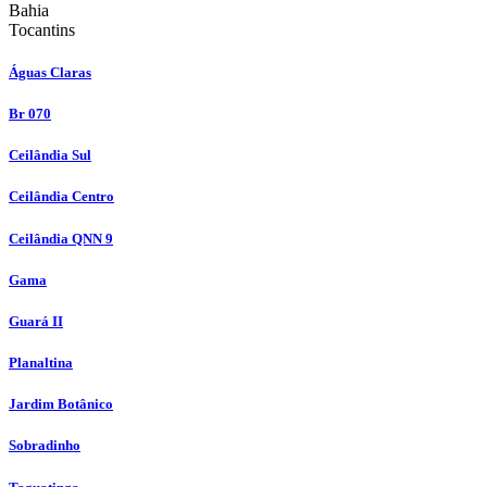
Bahia
Tocantins
Águas Claras
Br 070
Ceilândia Sul
Ceilândia Centro
Ceilândia QNN 9
Gama
Guará II
Planaltina
Jardim Botânico
Sobradinho