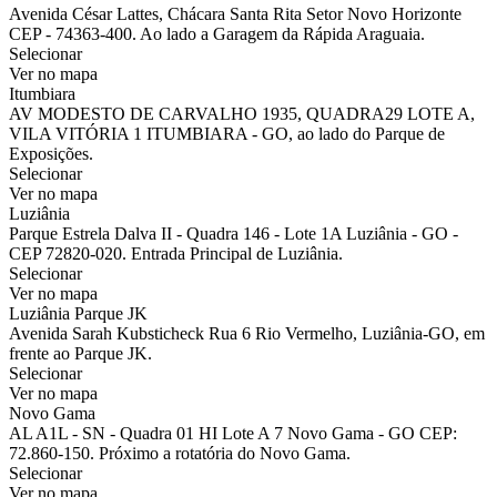
Avenida César Lattes, Chácara Santa Rita Setor Novo Horizonte
CEP - 74363-400. Ao lado a Garagem da Rápida Araguaia.
Selecionar
Ver no mapa
Itumbiara
AV MODESTO DE CARVALHO 1935, QUADRA29 LOTE A,
VILA VITÓRIA 1 ITUMBIARA - GO, ao lado do Parque de
Exposições.
Selecionar
Ver no mapa
Luziânia
Parque Estrela Dalva II - Quadra 146 - Lote 1A Luziânia - GO -
CEP 72820-020. Entrada Principal de Luziânia.
Selecionar
Ver no mapa
Luziânia Parque JK
Avenida Sarah Kubsticheck Rua 6 Rio Vermelho, Luziânia-GO, em
frente ao Parque JK.
Selecionar
Ver no mapa
Novo Gama
AL A1L - SN - Quadra 01 HI Lote A 7 Novo Gama - GO CEP:
72.860-150. Próximo a rotatória do Novo Gama.
Selecionar
Ver no mapa