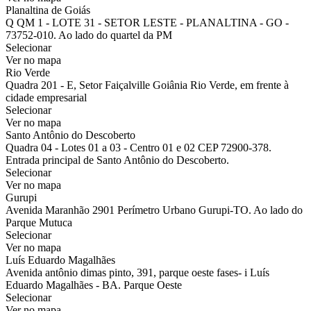
Planaltina de Goiás
Q QM 1 - LOTE 31 - SETOR LESTE - PLANALTINA - GO -
73752-010. Ao lado do quartel da PM
Selecionar
Ver no mapa
Rio Verde
Quadra 201 - E, Setor Faiçalville Goiânia Rio Verde, em frente à
cidade empresarial
Selecionar
Ver no mapa
Santo Antônio do Descoberto
Quadra 04 - Lotes 01 a 03 - Centro 01 e 02 CEP 72900-378.
Entrada principal de Santo Antônio do Descoberto.
Selecionar
Ver no mapa
Gurupi
Avenida Maranhão 2901 Perímetro Urbano Gurupi-TO. Ao lado do
Parque Mutuca
Selecionar
Ver no mapa
Luís Eduardo Magalhães
Avenida antônio dimas pinto, 391, parque oeste fases- i Luís
Eduardo Magalhães - BA. Parque Oeste
Selecionar
Ver no mapa