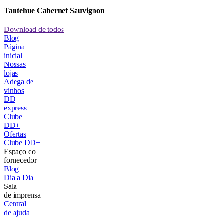
Tantehue Cabernet Sauvignon
Download de todos
Blog
Página
inicial
Nossas
lojas
Adega de
vinhos
DD
express
Clube
DD+
Ofertas
Clube DD+
Espaço do
fornecedor
Blog
Dia a Dia
Sala
de imprensa
Central
de ajuda