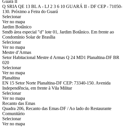
Guará II
Q SRIA QE 13 BL A - LJ 2 3 6 10 GUARÁ II - DF CEP - 71050-
130. Próximo a Feira do Guará
Selecionar
Ver no mapa
Jardim Botânico
Smdb área especial "d" lote 01, Jardim Botânico. Em frente ao
Condomínio Solar de Brasília
Selecionar
Ver no mapa
Mestre d’Armas
Setor Habitacional Mestre d Armas Q 24 MD1 Planaltina-DF BR
020
Selecionar
Ver no mapa
Planaltina
EN 15 Setor Norte Planaltina-DF CEP: 73340-150. Avenida
Independência, em frente à Vila Militar
Selecionar
Ver no mapa
Recanto das Emas
Quadra 206, Recanto das Emas-DF / Ao lado do Restaurante
Comunitário
Selecionar
Ver no mapa