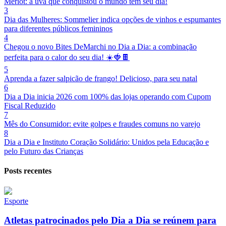
Merlot: a uva que conquistou o mundo tem seu dia!
3
Dia das Mulheres: Sommelier indica opções de vinhos e espumantes
para diferentes públicos femininos
4
Chegou o novo Bites DeMarchi no Dia a Dia: a combinação
perfeita para o calor do seu dia! ☀️🍓🍫
5
Aprenda a fazer salpicão de frango! Delicioso, para seu natal
6
Dia a Dia inicia 2026 com 100% das lojas operando com Cupom
Fiscal Reduzido
7
Mês do Consumidor: evite golpes e fraudes comuns no varejo
8
Dia a Dia e Instituto Coração Solidário: Unidos pela Educação e
pelo Futuro das Crianças
Posts recentes
Esporte
Atletas patrocinados pelo Dia a Dia se reúnem para