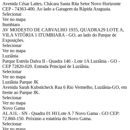
Avenida César Lattes, Chácara Santa Rita Setor Novo Horizonte
CEP - 74363-400. Ao lado a Garagem da Rápida Araguaia.
Selecionar
Ver no mapa
Itumbiara
AV MODESTO DE CARVALHO 1935, QUADRA29 LOTE A,
VILA VITÓRIA 1 ITUMBIARA - GO, ao lado do Parque de
Exposições.
Selecionar
Ver no mapa
Luziânia
Parque Estrela Dalva II - Quadra 146 - Lote 1A Luziânia - GO -
CEP 72820-020. Entrada Principal de Luziânia.
Selecionar
Ver no mapa
Luziânia Parque JK
Avenida Sarah Kubsticheck Rua 6 Rio Vermelho, Luziânia-GO, em
frente ao Parque JK.
Selecionar
Ver no mapa
Novo Gama
AL A1L - SN - Quadra 01 HI Lote A 7 Novo Gama - GO CEP:
72.860-150. Próximo a rotatória do Novo Gama.
Selecionar
Ver no mapa