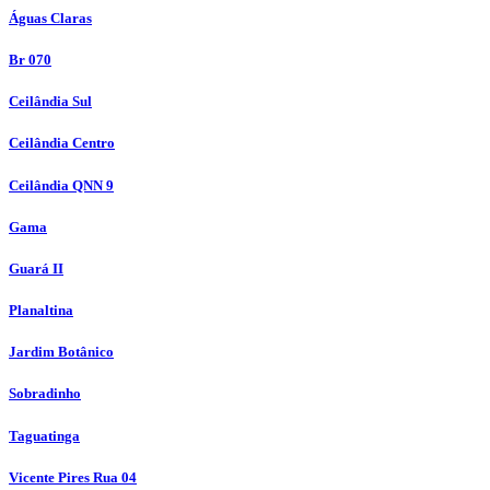
Águas Claras
Br 070
Ceilândia Sul
Ceilândia Centro
Ceilândia QNN 9
Gama
Guará II
Planaltina
Jardim Botânico
Sobradinho
Taguatinga
Vicente Pires Rua 04