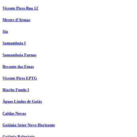
Vicente Pires Rua 12
Mestre d’Armas
Sia
Samambaia I
Samambaia Furnas
Recanto das Emas
Vicente Pires EPTG
Riacho Fundo I
Águas Lindas de Goiás
Caldas Novas
Goiânia Setor Novo Horizonte
Goiânia Balneário