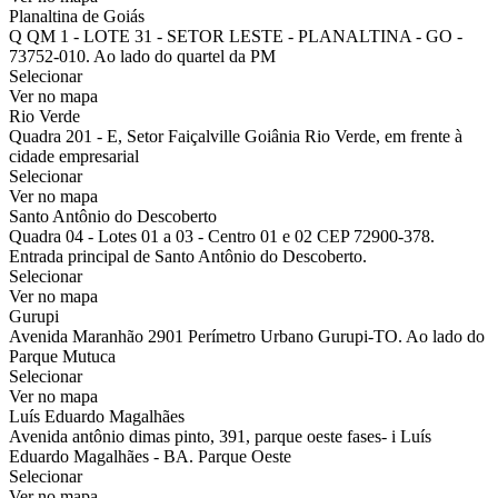
Planaltina de Goiás
Q QM 1 - LOTE 31 - SETOR LESTE - PLANALTINA - GO -
73752-010. Ao lado do quartel da PM
Selecionar
Ver no mapa
Rio Verde
Quadra 201 - E, Setor Faiçalville Goiânia Rio Verde, em frente à
cidade empresarial
Selecionar
Ver no mapa
Santo Antônio do Descoberto
Quadra 04 - Lotes 01 a 03 - Centro 01 e 02 CEP 72900-378.
Entrada principal de Santo Antônio do Descoberto.
Selecionar
Ver no mapa
Gurupi
Avenida Maranhão 2901 Perímetro Urbano Gurupi-TO. Ao lado do
Parque Mutuca
Selecionar
Ver no mapa
Luís Eduardo Magalhães
Avenida antônio dimas pinto, 391, parque oeste fases- i Luís
Eduardo Magalhães - BA. Parque Oeste
Selecionar
Ver no mapa