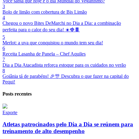
Você sabia que hoje é o dia Mundial do Veganismo?
3
Bolo de limão com cobertura de Bis Limão
4
Chegou o novo Bites DeMarchi no Dia a Dia: a combinação
perfeita para o calor do seu dia! ☀️🍓🍫
5
Merlot: a uva que conquistou o mundo tem seu dia!
6
Receita Lasanha de Panela – Chef Aquiles
7
Dia a Dia Atacadista reforça estoque para os cuidados no verão
8
Goiânia tá de parabéns! 🎉🎊 Descubra o que fazer na capital do
Pequi!
Posts recentes
Esporte
Atletas patrocinados pelo Dia a Dia se reúnem para
treinamento de alto desempenho