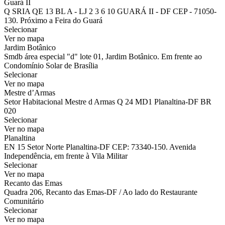
Guará II
Q SRIA QE 13 BL A - LJ 2 3 6 10 GUARÁ II - DF CEP - 71050-
130. Próximo a Feira do Guará
Selecionar
Ver no mapa
Jardim Botânico
Smdb área especial "d" lote 01, Jardim Botânico. Em frente ao
Condomínio Solar de Brasília
Selecionar
Ver no mapa
Mestre d’Armas
Setor Habitacional Mestre d Armas Q 24 MD1 Planaltina-DF BR
020
Selecionar
Ver no mapa
Planaltina
EN 15 Setor Norte Planaltina-DF CEP: 73340-150. Avenida
Independência, em frente à Vila Militar
Selecionar
Ver no mapa
Recanto das Emas
Quadra 206, Recanto das Emas-DF / Ao lado do Restaurante
Comunitário
Selecionar
Ver no mapa