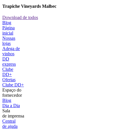
Trapiche Vineyards Malbec
Download de todos
Blog
Página
inicial
Nossas
lojas
Adega de
vinhos
DD
express
Clube
DD+
Ofertas
Clube DD+
Espaço do
fornecedor
Blog
Dia a Dia
Sala
de imprensa
Central
de ajuda