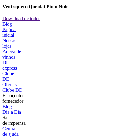
Ventisquero Queulat Pinot Noir
Download de todos
Blog
Página
inicial
Nossas
lojas
Adega de
vinhos
DD
express
Clube
DD+
Ofertas
Clube DD+
Espaço do
fornecedor
Blog
Dia a Dia
Sala
de imprensa
Central
de ajuda