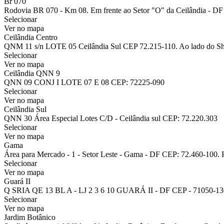
Br 070
Rodovia BR 070 - Km 08. Em frente ao Setor "O" da Ceilândia - DF 
Selecionar
Ver no mapa
Ceilândia Centro
QNM 11 s/n LOTE 05 Ceilândia Sul CEP 72.215-110. Ao lado do Sh
Selecionar
Ver no mapa
Ceilândia QNN 9
QNN 09 CONJ I LOTE 07 E 08 CEP: 72225-090
Selecionar
Ver no mapa
Ceilândia Sul
QNN 30 Área Especial Lotes C/D - Ceilândia sul CEP: 72.220.303
Selecionar
Ver no mapa
Gama
Área para Mercado - 1 - Setor Leste - Gama - DF CEP: 72.460-100. 
Selecionar
Ver no mapa
Guará II
Q SRIA QE 13 BL A - LJ 2 3 6 10 GUARÁ II - DF CEP - 71050-130
Selecionar
Ver no mapa
Jardim Botânico