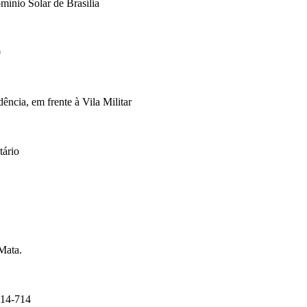
mínio Solar de Brasília
0
cia, em frente à Vila Militar
tário
Mata.
14-714