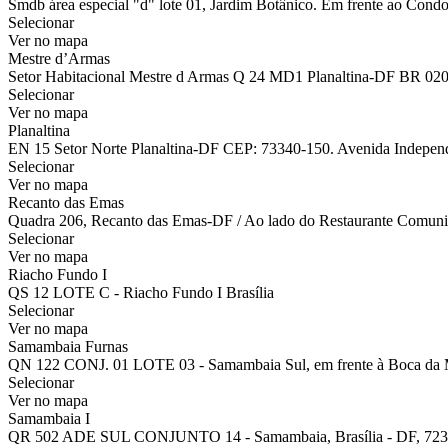
Smdb área especial "d" lote 01, Jardim Botânico. Em frente ao Condo
Selecionar
Ver no mapa
Mestre d’Armas
Setor Habitacional Mestre d Armas Q 24 MD1 Planaltina-DF BR 02
Selecionar
Ver no mapa
Planaltina
EN 15 Setor Norte Planaltina-DF CEP: 73340-150. Avenida Independên
Selecionar
Ver no mapa
Recanto das Emas
Quadra 206, Recanto das Emas-DF / Ao lado do Restaurante Comuni
Selecionar
Ver no mapa
Riacho Fundo I
QS 12 LOTE C - Riacho Fundo I Brasília
Selecionar
Ver no mapa
Samambaia Furnas
QN 122 CONJ. 01 LOTE 03 - Samambaia Sul, em frente à Boca da 
Selecionar
Ver no mapa
Samambaia I
QR 502 ADE SUL CONJUNTO 14 - Samambaia, Brasília - DF, 723