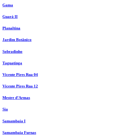
Gama
Guará II
Planaltina
Jardim Botânico
Sobradinho
Taguatinga
Vicente Pires Rua 04
Vicente Pires Rua 12
Mestre d’Armas
Sia
Samambaia I
Samambaia Furnas