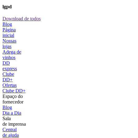
lgpd
Download de todos
Blog
Página
inicial
Nossas
lojas
Adega de
vinhos
DD
express
Clube
DD+
Ofertas
Clube DD+
Espaço do
fornecedor
Blog
Dia a Dia
Sala
de imprensa
Central
de ajuda