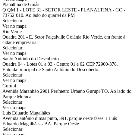
Planaltina de Goiás
Q QM 1 - LOTE 31 - SETOR LESTE - PLANALTINA - GO -
73752-010. Ao lado do quartel da PM
Selecionar
Ver no mapa
Rio Verde
Quadra 201 - E, Setor Faiçalville Goiânia Rio Verde, em frente à
cidade empresarial
Selecionar
Ver no mapa
Santo Antônio do Descoberto
Quadra 04 - Lotes 01 a 03 - Centro 01 e 02 CEP 72900-378.
Entrada principal de Santo Antônio do Descoberto.
Selecionar
Ver no mapa
Gurupi
Avenida Maranhão 2901 Perímetro Urbano Gurupi-TO. Ao lado do
Parque Mutuca
Selecionar
Ver no mapa
Luís Eduardo Magalhães
Avenida antônio dimas pinto, 391, parque oeste fases- i Luís
Eduardo Magalhães - BA. Parque Oeste
Selecionar
Ver no mapa