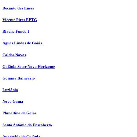
Recanto das Emas
Vicente Pires EPTG
Riacho Fundo I
Águas Lindas de Goiás
Caldas Novas
Goiânia Setor Novo Horizonte
Goiânia Balneário
Luziânia
Novo Gama
Planaltina de Goiás
Santo Antônio do Descoberto
Aparecida de Goiânia