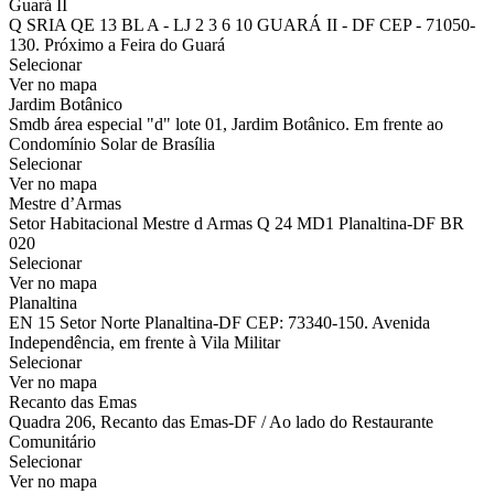
Guará II
Q SRIA QE 13 BL A - LJ 2 3 6 10 GUARÁ II - DF CEP - 71050-
130. Próximo a Feira do Guará
Selecionar
Ver no mapa
Jardim Botânico
Smdb área especial "d" lote 01, Jardim Botânico. Em frente ao
Condomínio Solar de Brasília
Selecionar
Ver no mapa
Mestre d’Armas
Setor Habitacional Mestre d Armas Q 24 MD1 Planaltina-DF BR
020
Selecionar
Ver no mapa
Planaltina
EN 15 Setor Norte Planaltina-DF CEP: 73340-150. Avenida
Independência, em frente à Vila Militar
Selecionar
Ver no mapa
Recanto das Emas
Quadra 206, Recanto das Emas-DF / Ao lado do Restaurante
Comunitário
Selecionar
Ver no mapa