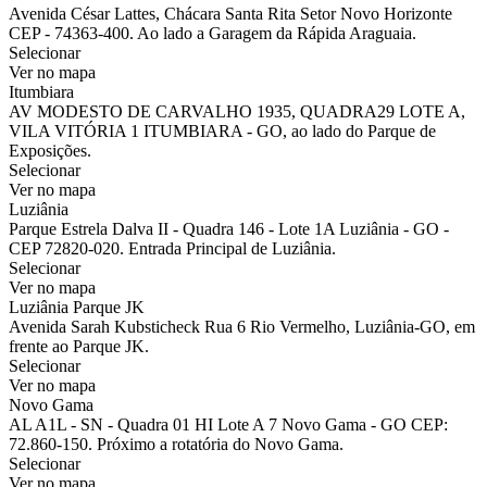
Avenida César Lattes, Chácara Santa Rita Setor Novo Horizonte
CEP - 74363-400. Ao lado a Garagem da Rápida Araguaia.
Selecionar
Ver no mapa
Itumbiara
AV MODESTO DE CARVALHO 1935, QUADRA29 LOTE A,
VILA VITÓRIA 1 ITUMBIARA - GO, ao lado do Parque de
Exposições.
Selecionar
Ver no mapa
Luziânia
Parque Estrela Dalva II - Quadra 146 - Lote 1A Luziânia - GO -
CEP 72820-020. Entrada Principal de Luziânia.
Selecionar
Ver no mapa
Luziânia Parque JK
Avenida Sarah Kubsticheck Rua 6 Rio Vermelho, Luziânia-GO, em
frente ao Parque JK.
Selecionar
Ver no mapa
Novo Gama
AL A1L - SN - Quadra 01 HI Lote A 7 Novo Gama - GO CEP:
72.860-150. Próximo a rotatória do Novo Gama.
Selecionar
Ver no mapa