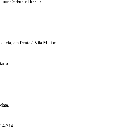
mínio Solar de Brasília
0
cia, em frente à Vila Militar
tário
Mata.
14-714