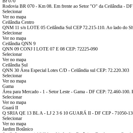
Br 070
Rodovia BR 070 - Km 08. Em frente ao Setor "O" da Ceilândia - DF 
Selecionar
Ver no mapa
Ceilândia Centro
QNM 11 s/n LOTE 05 Ceilândia Sul CEP 72.215-110. Ao lado do Sh
Selecionar
Ver no mapa
Ceilândia QNN 9
QNN 09 CONJ I LOTE 07 E 08 CEP: 72225-090
Selecionar
Ver no mapa
Ceilândia Sul
QNN 30 Área Especial Lotes C/D - Ceilândia sul CEP: 72.220.303
Selecionar
Ver no mapa
Gama
Área para Mercado - 1 - Setor Leste - Gama - DF CEP: 72.460-100. 
Selecionar
Ver no mapa
Guará II
Q SRIA QE 13 BL A - LJ 2 3 6 10 GUARÁ II - DF CEP - 71050-130
Selecionar
Ver no mapa
Jardim Botânico