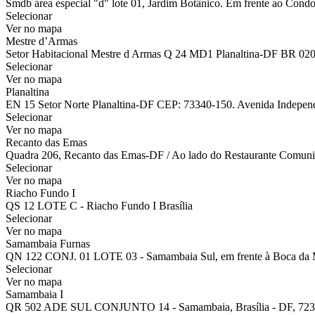
Smdb área especial "d" lote 01, Jardim Botânico. Em frente ao Condo
Selecionar
Ver no mapa
Mestre d’Armas
Setor Habitacional Mestre d Armas Q 24 MD1 Planaltina-DF BR 02
Selecionar
Ver no mapa
Planaltina
EN 15 Setor Norte Planaltina-DF CEP: 73340-150. Avenida Independên
Selecionar
Ver no mapa
Recanto das Emas
Quadra 206, Recanto das Emas-DF / Ao lado do Restaurante Comuni
Selecionar
Ver no mapa
Riacho Fundo I
QS 12 LOTE C - Riacho Fundo I Brasília
Selecionar
Ver no mapa
Samambaia Furnas
QN 122 CONJ. 01 LOTE 03 - Samambaia Sul, em frente à Boca da 
Selecionar
Ver no mapa
Samambaia I
QR 502 ADE SUL CONJUNTO 14 - Samambaia, Brasília - DF, 723