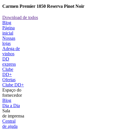
Carmen Premier 1850 Reserva Pinot Noir
Download de todos
Blog
Página
inicial
Nossas
lojas
Adega de
vinhos
DD
express
Clube
DD+
Ofertas
Clube DD+
Espaço do
fornecedor
Blog
Dia a Dia
Sala
de imprensa
Central
de ajuda